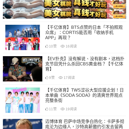
【千亿体育】BTS点赞的日本「不拍照观
众席」：CORTIS能否用「收纳手机
APP」再现？
10
赞
16
阅读
【EV扑克】没有解说、没有剧本，这档扑
克节目凭什么杀回CBS黄金档？【千亿体
育】
9
赞
17
阅读
【千亿体育】TWS涩谷大型应援企划！日
本单曲《SODA SODA》的清爽世界观点
亮整条街
11
赞
19
阅读
迈博体育 巴萨中场竞争白热化：卡萨多彻
底沦为边缘人，沙特高薪邀约引发去留两