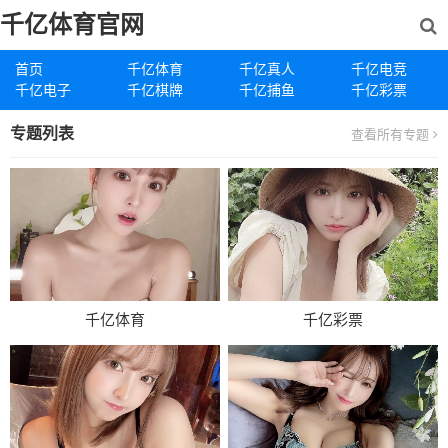
千亿体育官网
首页
千亿体育
千亿真人
千亿电竞
千亿电子
千亿棋牌
千亿捕鱼
千亿彩票
专题列表
查看所有专题
千亿体育
千亿彩票