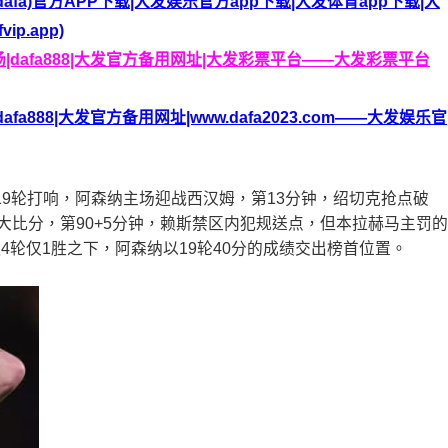
(dafa)官方APP下载|大发娱乐官方app下载|大发体育app下载|大
ip.app)
|dafa888|大发官方备用网址|大发彩票平台——大发彩票平台
a888|大发官方备用网址|www.dafa2023.com——大发娱乐官
第19轮打响，阿森纳主场迎战西汉姆，第13分钟，绍切克抢点破
大比分，第90+5分钟，赖斯禁区内犯规送点，但本拉赫马主罚的
4轮仅1胜之下，阿森纳以19轮40分的成绩交出榜首位置。