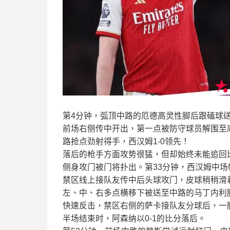
第4分钟，弧顶中路的厄德高灵性脚后跟磕球
前场右侧传中开出，第一点被防守球员解围至
路抢点劲射得手，西汉姆1-0领先！
落后的枪手方面攻势很猛，但却始终未能追回
侧身攻门被门将扑出。第33分钟，西汉姆中场
禁区线上接队友传中后头球攻门，皮球稍稍滑
左、中、右多点横移下被送至中路的马丁内利
快速反击，禁区右侧的萨卡接队友分球后，一
半场结束时，阿森纳以0-1的比分落后。