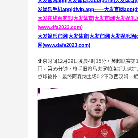
大发官网app|大发体育DafaSports|大发体育
发娱乐手机app|dfvip.app——大发官网app(dfv
大发在线百家乐|大发体育|大发官网|大发娱乐场
(www.dfa2023.com)
大发娱乐官网|大发体育|大发官网|大发娱乐场|daf
网(www.dafa2023.com)
北京时间12月29日凌晨4时15分，英超联赛
门，第55分钟，枪手旧将马夫罗帕洛斯头球扩
点球被扑，最终阿森纳主场0-2不敌西汉姆，近