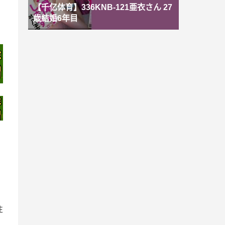
【千亿体育】336KNB-121亜衣さん 27
歳結婚6年目
注