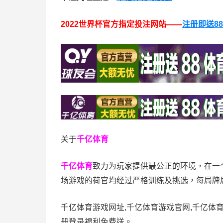
2022世界杯官方指定投注网站——
注册即送88
关于
千亿体育
千亿体育
致力为玩家提供最公正的环境，在一
场游戏的荷官均经过严格训练及挑选，每局牌
千亿体育游戏网址,千亿体育游戏官网,千亿体
册登录福利免费送。