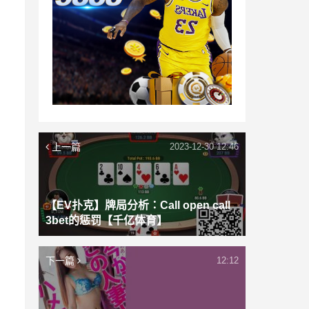
上一篇
2023-12-30 12:46
【EV扑克】牌局分析：Call open call
3bet的惩罚【千亿体育】
下一篇
12:12