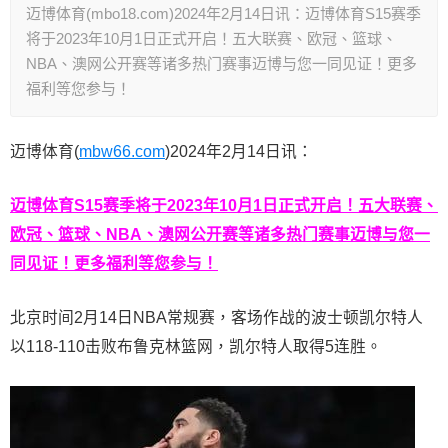
迈博体育(mbo18.com)2024年2月14日讯：迈博体育S15赛季
将于2023年10月1日正式开启！五大联赛、欧冠、篮球、
NBA、澳网公开赛等诸多热门赛事迈博与您一同见证！更多
福利等您参与！
迈博体育(
mbw66.com
)2024年2月14日讯：
迈博体育S15赛季将于2023年10月1日正式开启！五大联赛
、
欧冠、篮球、NBA、澳网公开赛等诸多热门赛事迈博与您一
同见证！更多福利等您参与！
北京时间2月14日NBA常规赛，客场作战的波士顿凯尔特人
以118-110击败布鲁克林篮网，凯尔特人取得5连胜。