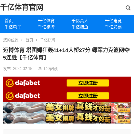
千亿体育官网
首页
千亿体育
千亿真人
千亿电竞
千亿电子
千亿棋牌
千亿捕鱼
千亿彩票
您的位置
首页
千亿棋牌
迈博体育 塔图姆狂轰41+14大桥27分 绿军力克篮网夺
5连胜【千亿体育】
发布: 2024-02-15
140
阅读