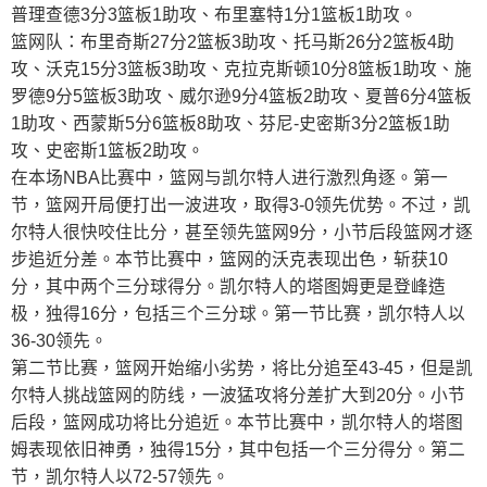
普理查德3分3篮板1助攻、布里塞特1分1篮板1助攻。
篮网队：布里奇斯27分2篮板3助攻、托马斯26分2篮板4助
攻、沃克15分3篮板3助攻、克拉克斯顿10分8篮板1助攻、施
罗德9分5篮板3助攻、威尔逊9分4篮板2助攻、夏普6分4篮板
1助攻、西蒙斯5分6篮板8助攻、芬尼-史密斯3分2篮板1助
攻、史密斯1篮板2助攻。
在本场NBA比赛中，篮网与凯尔特人进行激烈角逐。第一
节，篮网开局便打出一波进攻，取得3-0领先优势。不过，凯
尔特人很快咬住比分，甚至领先篮网9分，小节后段篮网才逐
步追近分差。本节比赛中，篮网的沃克表现出色，斩获10
分，其中两个三分球得分。凯尔特人的塔图姆更是登峰造
极，独得16分，包括三个三分球。第一节比赛，凯尔特人以
36-30领先。
第二节比赛，篮网开始缩小劣势，将比分追至43-45，但是凯
尔特人挑战篮网的防线，一波猛攻将分差扩大到20分。小节
后段，篮网成功将比分追近。本节比赛中，凯尔特人的塔图
姆表现依旧神勇，独得15分，其中包括一个三分得分。第二
节，凯尔特人以72-57领先。