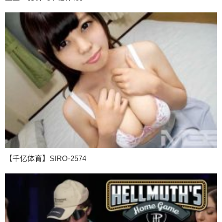
【千亿体育】SIRO-2574