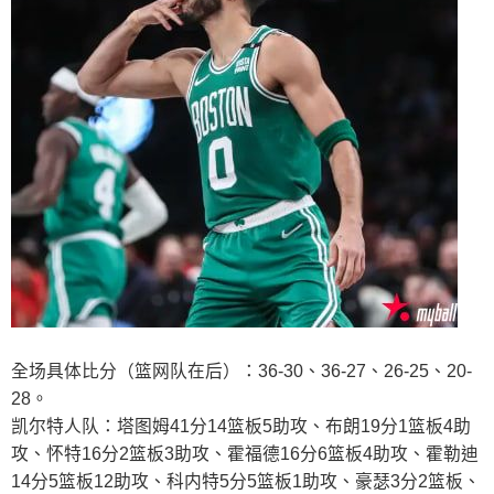
全场具体比分（篮网队在后）：36-30、36-27、26-25、20-
28。
凯尔特人队：塔图姆41分14篮板5助攻、布朗19分1篮板4助
攻、怀特16分2篮板3助攻、霍福德16分6篮板4助攻、霍勒迪
14分5篮板12助攻、科内特5分5篮板1助攻、豪瑟3分2篮板、