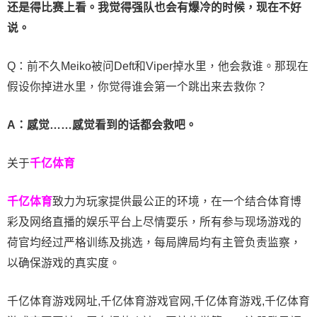
还是得比赛上看。我觉得强队也会有爆冷的时候，现在不好
说。
Q：前不久Meiko被问Deft和Viper掉水里，他会救谁。那现在
假设你掉进水里，你觉得谁会第一个跳出来去救你？
A：感觉……感觉看到的话都会救吧。
关于
千亿体育
千亿体育
致力为玩家提供最公正的环境，在一个结合体育博
彩及网络直播的娱乐平台上尽情耍乐，所有参与现场游戏的
荷官均经过严格训练及挑选，每局牌局均有主管负责监察，
以确保游戏的真实度。
千亿体育游戏网址,千亿体育游戏官网,千亿体育游戏,千亿体育