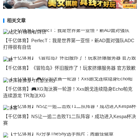
相关文章
【千亿体育】PerfecT：我是世界第一亚恒，新AD面对强队ADC
打得很有自信
【千亿体育】《冒险岛》怀旧服炸了！玩家挤爆服务器 官方致歉
【千亿体育】
XG淘汰赛一轮游！Xxs朗戈连续隐身Echo帕克
连续游龙 TR淘汰XG
【千亿体育】NS让一追二击败T1二队阵容，成功进入Kespa杯决
赛