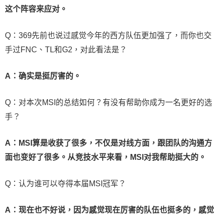
这个阵容来应对。
Q：369先前也说过感觉今年的西方队伍更加强了，而你也交
手过FNC、TL和G2，对此看法是？
A：确实是挺厉害的。
Q：对本次MSI的总结如何？有没有帮助你成为一名更好的选
手？
A：MSI算是收获了很多，不仅是对线方面，跟团队的沟通方
面也变好了很多。从竞技水平来看，MSI对我帮助挺大的。
Q：认为谁可以夺得本届MSI冠军？
A：现在也不好说，因为感觉现在厉害的队伍也挺多的，感觉