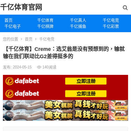
千亿体育官网
首页
千亿体育
千亿真人
千亿电竞
千亿电子
千亿棋牌
千亿捕鱼
千亿彩票
您的位置
首页
千亿电竞
【千亿体育】Creme：选艾翁是没有预想到的，输就
输在我们联动比G2差得挺多的
发布: 2024-05-15
140
阅读