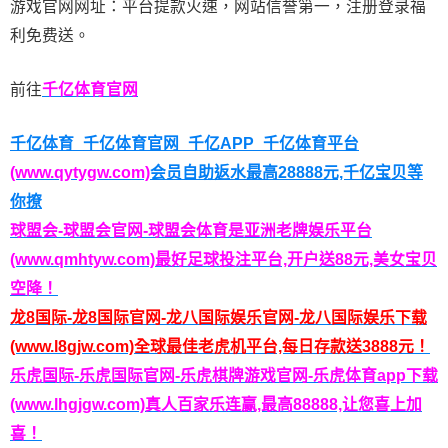
游戏官网网址：平台提款火速，网站信誉第一，注册登录福
利免费送。
前往
千亿体育
官网
千亿体育_千亿体育官网_千亿APP_千亿体育平台
(www.qytygw.com)
会员自助返水最高28888元,千亿宝贝等
你撩
球盟会-球盟会官网-球盟会体育是亚洲老牌娱乐平台
(www.qmhtyw.com)最好足球投注平台,开户送88元,美女宝贝
空降！
龙8国际-龙8国际官网-龙八国际娱乐官网-龙八国际娱乐下载
(www.l8gjw.com)全球最佳老虎机平台,每日存款送3888元！
乐虎国际-乐虎国际官网-乐虎棋牌游戏官网-乐虎体育app下载
(www.lhgjgw.com)真人百家乐连赢,最高88888,让您喜上加
喜！