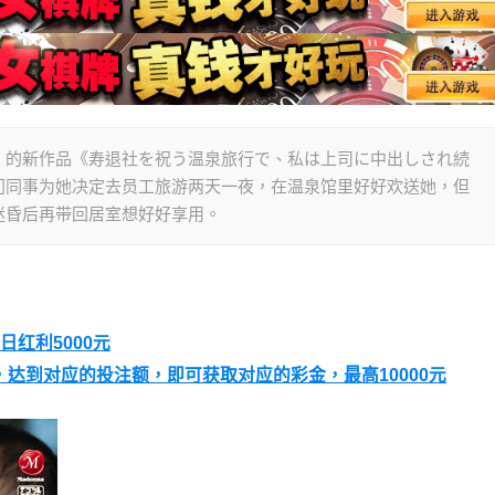
。的新作品《寿退社を祝う温泉旅行で、私は上司に中出しされ続
门同事为她决定去员工旅游两天一夜，在温泉馆里好好欢送她，但
迷昏后再带回居室想好好享用。
日红利5000元
，达到对应的投注额，即可获取对应的彩金，最高10000元