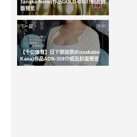
Tanaka-Nene)作品GOLD-005介绍及封
面预览
下一篇
05:43
【千亿体育】日下部加奈(Kusakabe-
Kana)作品ADN-359介绍及封面预览