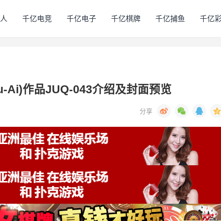
人
千亿电竞
千亿电子
千亿棋牌
千亿捕鱼
千亿
-Ai)作品JUQ-043介绍及封面预览