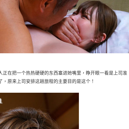
人正在把一个热热硬硬的东西塞进她嘴里，睁开眼一看是上司准
了，原来上司安排这趟旅程的主要目的是这个！