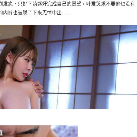
到发疯，只好下药迷奸完成自己的愿望，叶爱哭求不要他也没有
的内裤也被脱了下来无情中出……