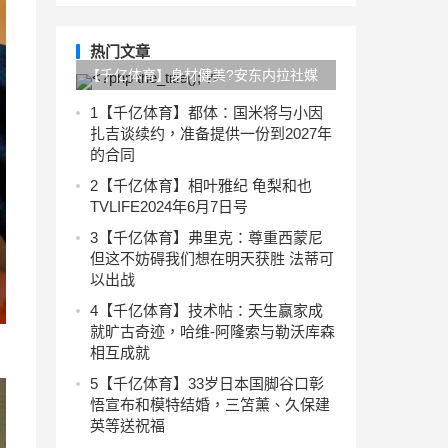
热门文章
【千亿体育】身材健美?安东内拉社媒
晒照，为瑜伽工作室做宣传
1
【千亿体育】都体：国米将与小因
扎吉谈续约，准备提供一份到2027年
的合同
2
【千亿体育】相叶雅纪 龟梨和也
TVLIFE2024年6月7日号
3
【千亿体育】弗里克：尊重西蒙尼
但这不妨碍我们想在明天获胜 法蒂可
以出战
4
【千亿体育】技术帖：天生赢家成
就旷古奇迹，哈维-阿隆索与勒沃库森
相互成就
5
【千亿体育】33岁日本国脚谷口彰
悟宣布和模特结婚，三笘薰、久保建
英等送祝福