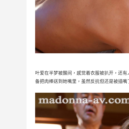
叶爱在半梦被醒间，感觉着衣服被扒开，还有
备把肉棒送到她嘴里，虽然反抗但还是被插嘴