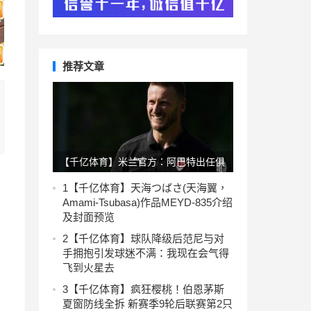
推荐文章
【千亿体育】米兰官方：阿巴特出任俱
乐部预备队主教练
1
【千亿体育】天海つばさ(天海翼，
Amami-Tsubasa)作品MEYD-835介绍
及封面预览
2
【千亿体育】球队降级后范尼与对
手拥抱引发球迷不满：我现在会气得
飞到火星去
3
【千亿体育】疯狂樱桃！伯恩茅斯
夏窗防线全拆 新赛季9轮后联赛第2只