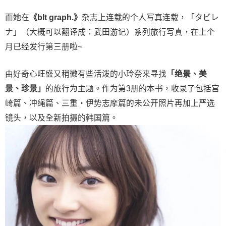
而她在
《blt graph.》
杂志上连载的个人写真连载，「タビレ
ナ」（大概可以翻译成：武田游记）系列旅行写真，在上个
月已经发行第三册啦~
由好奇心旺盛又稍微有些活泼的小玲奈来寻找
「绝景、美
景、珍景」
的旅行为主题。作为第3册的本书，收录了包括宫
崎篇、冲绳篇、三重・伊势志摩篇的未公开照片再加上严选
镜头，以及全新拍摄的韩国篇。