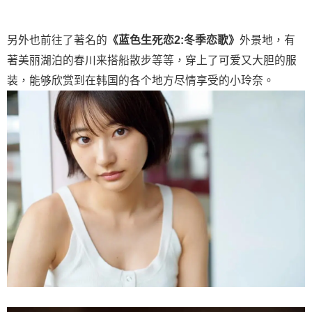
另外也前往了著名的
《蓝色生死恋2:冬季恋歌》
外景地，有
著美丽湖泊的春川来搭船散步等等，穿上了可爱又大胆的服
装，能够欣赏到在韩国的各个地方尽情享受的小玲奈。