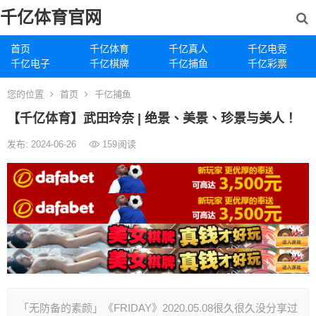
千亿体育官网
首页
千亿体育
千亿真人
千亿电竞
千亿电子
千亿棋牌
千亿捕鱼
千亿彩票
您的位置
首页
千亿捕鱼
【千亿体育】武田玲奈 | 绝景、美景、珍景与美人！
发布: 2024-06-26
159
阅读
「无防备的素颜」《FRIDAY》2020.05.08很久很久没分享过