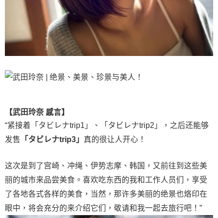
【武田玲奈 感言】
“紧接着「タビレナtrip1」、「タビレナtrip2」，之后还能够
发售
「タビレナtrip3」
真的很让人开心！
这次是到了宫崎、冲绳、伊势志摩、韩国，又前往到这些美
丽的城市来品尝美食。喜欢吃东西的我和工作人员们，享受
了各地各式各样的美食，当然，那许多美丽的绝景也烙印在
眼中，将会充分的来介绍它们，敬请和我一起去旅行吧！”