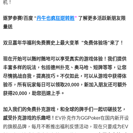
机！
逐梦参赛!百度 “
丹牛也疯狂逆转胜
”
了解更多
活跃新朋友限
量送
双旦嘉年华福利
免费赛史上最大变革
”免费体验场”来了！
现在开始可以随时随地可以享受真实的游戏体验！我们提供
丰富多样的玩法，包括德州扑克、奥马哈、短牌等等，让您
尽情挑战自我，提高技巧。不仅如此，
可以从游戏中获得体
验币，所有玩家每日可以领取20,000，新加入朋友还可额外
获得20,000，助您迅速上手。
加入我们的免费扑克游戏，和全球的牌手们一起切磋技艺，
感受扑克游戏的乐趣吧！
EV扑克作为GGPoker在国内新开设
的旗舰品牌，每月不断推出福利反馈活动，现在只要成为EV