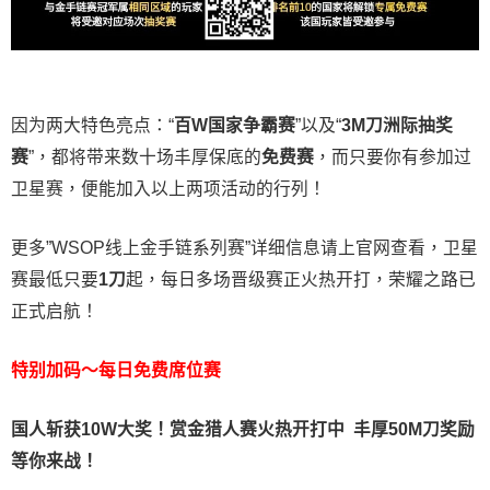
因为两大特色亮点：“
百W国家争霸赛
”以及“
3M刀洲际抽奖
赛
”，都将带来数十场丰厚保底的
免费赛
，而只要你有参加过
卫星赛，便能加入以上两项活动的行列！
更多”WSOP线上金手链系列赛”详细信息请上官网查看，卫星
赛最低只要
1刀
起，每日多场晋级赛正火热开打，荣耀之路已
正式启航！
特别加码～每日免费席位赛
国人斩获
10W
大奖！
赏金猎人赛火热开打中 丰厚50M刀奖励
等你来战！