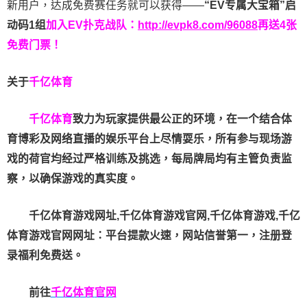
新用户，达成免费赛任务就可以获得——
“EV专属大宝箱”启
动码1组
加入EV扑克战队：
http://evpk8.com/96088
再送4张
免费门票！
关于
千亿体育
千亿体育
致力为玩家提供最公正的环境，在一个结合体
育博彩及网络直播的娱乐平台上尽情耍乐，所有参与现场游
戏的荷官均经过严格训练及挑选，每局牌局均有主管负责监
察，以确保游戏的真实度。
千亿体育游戏网址,千亿体育游戏官网,千亿体育游戏,千亿
体育游戏官网网址：平台提款火速，网站信誉第一，注册登
录福利免费送。
前往
千亿体育
官网