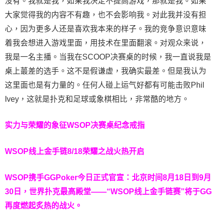
没有。我就是我，如果我决定不提高游戏，那就是我。如果
大家觉得我的内容不有趣，也不会影响我。对此我并没有担
心，因为更多人还是喜欢我本来的样子。我的竞争意识意味
着我会想进入游戏里面，用技术在里面翻滚。对观众来说，
我是一名主播。当我在SCOOP决赛桌的时候，我一直说我是
桌上蕞差的选手。这不是假谦虚，我确实最差。但是我认为
这里面也是有力量的。任何人碰上运气好都有可能击败Phil
Ivey，这就是扑克和足球或象棋相比，非常酷的地方。
实力与荣耀的象征
WSOP决赛桌纪念戒指
WSOP线上金手链
8/18荣耀之战火热开启
WSOP携手GGPoker今日正式官宣：北京时间8月18日到9月
30日，世界扑克最高殿堂——
“WSOP线上金手链赛”
将于GG
再度燃起炙热的战火。