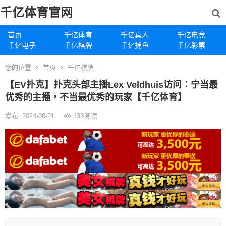
千亿体育官网
首页
千亿体育
千亿真人
千亿电竞
千亿电子
千亿棋牌
千亿捕鱼
千亿彩票
您的位置
首页
千亿棋牌
【EV扑克】扑克头部主播Lex Veldhuis访问：宁当最
优秀的主播，不当最优秀的玩家【千亿体育】
发布: 2024-08-21
133
阅读