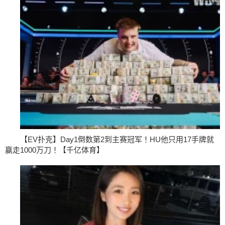
【EV扑克】Day1倒数第2到主赛冠军！HU他只用17手牌就
赢走1000万刀！【千亿体育】