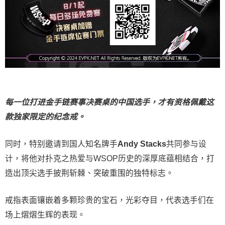
每一位打进金手链赛事决赛桌的中国选手，才有资格佩戴这
款独家限定的纪念戒。
同时，特别邀请到国人知名牌手
Andy Stacks
共同参与设
计，将他对扑克之热爱与WSOP历史的深厚底蕴相结合，打
造出顶尖选手披荆斩棘、突破重围的独特标志。
戒指表面镶嵌着多颗珍贵的宝石，光彩夺目，代表选手们在
场上熠熠生辉的表现。