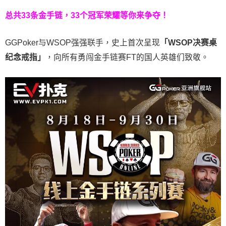
总共33条金手链，33个冠军荣耀等你来争夺！
GGPoker与WSOP强强联手，史上首次呈现
「WSOP决赛桌
纪念戒指」
，向所有勇闯金手链赛FT的国人英雄们致敬。