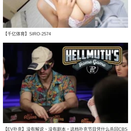
【千亿体育】SIRO-2574
【EV扑克】没有解说、没有剧本，这档扑克节目凭什么杀回CBS