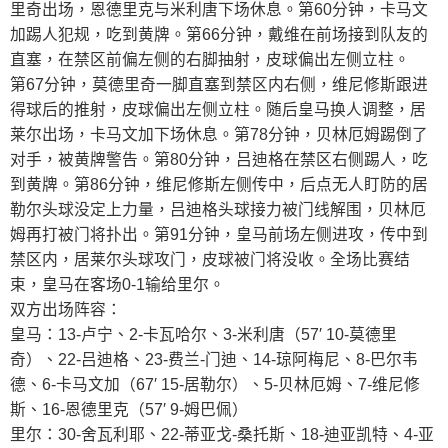
里奇出场，恩德里克与米利唐下场休息。第60分钟，卡马文
加踢人犯规，吃到黄牌。第66分钟，戴维在前场接到队友的
直塞，在禁区前偏左侧的右脚抽射，皮球偏出左侧立柱。
第67分钟，莫德里奇一脚直塞到禁区内右侧，维尼修斯跟进
得球后的推射，皮球偏出左侧立柱。随后皇马换人调整，居
莱尔出场，卡马文加下场休息。第78分钟，贝林厄姆踢倒了
对手，被黄牌警告。第80分钟，吕迪格在禁区右侧踢人，吃
到黄牌。第86分钟，维尼修斯左侧传中，后点无人盯防的居
勒尔头球没定上力量，吕迪格头球接力被门线解围，贝林厄
姆再打被门将扑出。第91分钟，皇马前场左侧进攻，传中到
禁区内，居莱尔头球攻门，皮球被门将没收。全场比赛结
束，皇马在客场0-1输给里尔。
双方出场阵容：
皇马：13-卢宁、2-卡瓦哈尔、3-米利唐（57′ 10-莫德里
奇）、22-吕迪格、23-费兰-门迪、14-琼阿梅尼、8-巴尔韦
德、6-卡马文加（67′ 15-居勒尔）、5-贝林厄姆、7-维尼修
斯、16-恩德里克（57′ 9-姆巴佩）
里尔：30-舍瓦利耶、22-蒂亚戈-桑托斯、18-迪亚凯特、4-亚