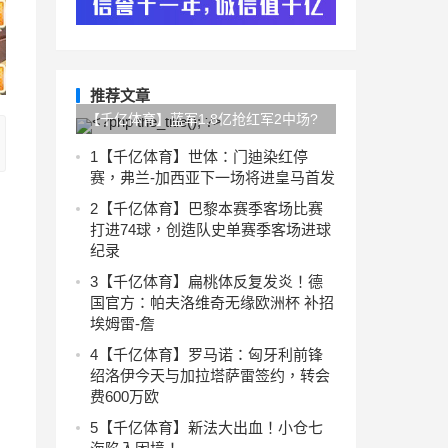
推荐文章
【千亿体育】蓝军1.8亿抢红军2中场?
凯塞多17场0球0助，拉维亚至今没上
1
【千亿体育】世体：门迪染红停
赛，弗兰-加西亚下一场将进皇马首发
场
2
【千亿体育】巴黎本赛季客场比赛
打进74球，创造队史单赛季客场进球
纪录
3
【千亿体育】扁桃体反复发炎！德
国官方：帕夫洛维奇无缘欧洲杯 补招
埃姆雷-詹
4
【千亿体育】罗马诺：匈牙利前锋
绍洛伊今天与加拉塔萨雷签约，转会
费600万欧
5
【千亿体育】新法大出血！小仓七