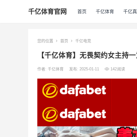
千亿体育官网
首页
千亿体育
千亿真
您的位置
首页
千亿电竞
【千亿体育】无畏契约女主持一
作者:
千亿体育
发布: 2025-01-11
142
阅读