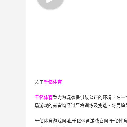
关于
千亿体育
千亿体育
致力为玩家提供最公正的环境，在一
场游戏的荷官均经过严格训练及挑选，每局牌
千亿体育游戏网址,千亿体育游戏官网,千亿体