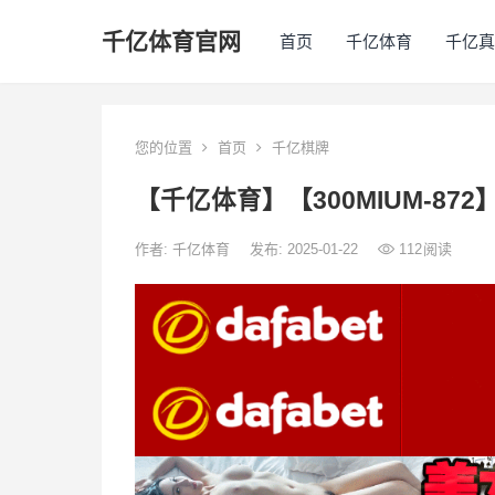
千亿体育官网
首页
千亿体育
千亿真
您的位置
首页
千亿棋牌
【千亿体育】【300MIUM-8
作者:
千亿体育
发布: 2025-01-22
112
阅读