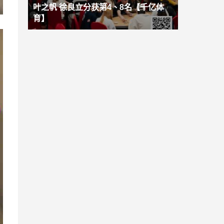
叶之帆 徐良立分获第4、8名【千亿体
育】