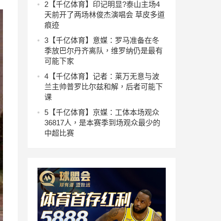
2
【千亿体育】印记明显?泰山主场4
天前开了两场林俊杰演唱会 草皮多道
痕迹
3
【千亿体育】意媒：罗马准备在冬
季放巴尔丹齐离队，维罗纳仍是最有
可能下家
4
【千亿体育】记者：莱万无意与波
兰主帅普罗比尔兹和解，后者可能下
课
5
【千亿体育】京媒：工体本场观众
36817人，是本赛季到场观众最少的
中超比赛