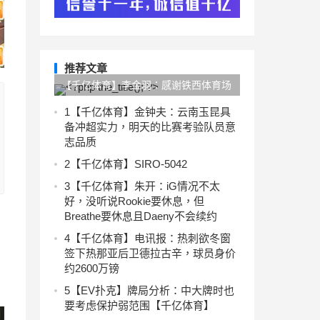
推荐文章
【千亿体育】李金羽：感谢铁西体育场
营造浓烈主场氛围 目前暂无明确引援
1
【千亿体育】金钟夫：云南玉昆具
备冲超实力，明天的比赛考验队员意
方案
志品质
2
【千亿体育】SIRO-5042
3
【千亿体育】朱开：iG情况不太
好，没听说Rookie要休息，但
Breathe要休息且Daeny不会续约
4
【千亿体育】电讯报：热刺欲冬窗
签下热那亚后卫德拉古辛，球员身价
约2600万镑
5
【EV扑克】牌局分析：中大牌时也
要考虑保护弱范围【千亿体育】