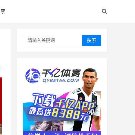
彩票
搜索