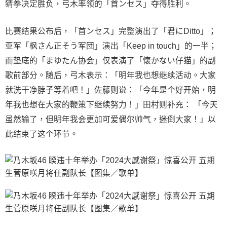
猜拳决定胜负，弓木率领的「首ンセス」夺得胜利。
比赛结果公布后，「首ンセス」完整演出了「君にDitto」；
亚军「枫さん正そう军団」演出「Keep in touch」的一半；
而垫底的「まゆたん协会」仅表演了「懐かない仔猫」的副
歌前部分。随后，弓木表示：「明年我也想继续活动。大家
就洗干净脖子等着吧！」佐藤则说：「今年是个好开始，明
年我也想在大家的鞭策下继续努力！」田村则补充： 「今天
虽然输了，但明年我会更加可爱偶尔帅气，迷倒大家！」以
此结束了这个环节。