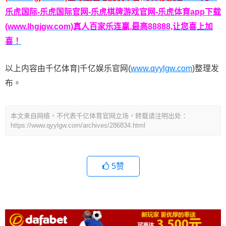
乐虎国际-乐虎国际官网-乐虎棋牌游戏官网-乐虎体育app下载
(www.lhgjgw.com)真人百家乐连赢,最高88888,让您喜上加
喜！
以上内容由千亿体育|千亿娱乐官网(
www.qyylgw.com
)整理发
布。
本文来自网络，不代表千亿体育官网立场，转载请注明出处：
https://www.qyylgw.com/archives/286834.html
5
赞