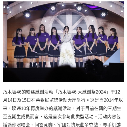
乃木坂46的粉丝感谢活动「乃木坂46 大感谢祭2024」于12
月14日及15日在幕张展览馆活动大厅举行。这是自2014年以
来，睽违10年再度举办的感谢活动，对于目前在籍的三期生
至五期生成员而言，这是首次参与此类型活动。活动内容包
括迷你演唱会、问答竞赛、军团对抗乐曲争夺战、与手机游