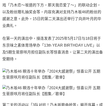
戏「乃木恋～坂道的下方，那天我恋爱了～」的联动企划，
以及粉丝赠礼抽奖会等，内容充满对支持乃木坂46的粉丝的
感谢之意。此外，15日的第二天演出还举行了向井叶月的毕
业典礼。
在第一天的演出中，接连发表了2025年5月17日与18日将于
东京味之素体育场举办「13th YEAR BIRTHDAY LIVE」以
及5期生菅原咲月担任副队长等惊喜消息，让第二天的演出备
受期待。
第二天的活动以「3队对抗！乃木坂歌曲抢答」揭开序幕。成