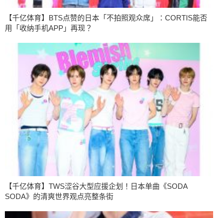
【千亿体育】BTS点赞的日本「不拍照观众席」：CORTIS能否
用「收纳手机APP」再现？
【千亿体育】TWS涩谷大型应援企划！日本单曲《SODA
SODA》的清爽世界观点亮整条街