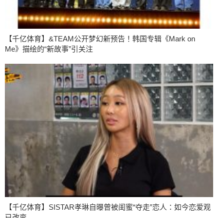
【千亿体育】&TEAM公开梦幻新预告！韩国专辑《Mark on
Me》描绘的“新故事”引关注
【千亿体育】SISTAR孝琳自曝曾被闺蜜“夺走”恋人：如今恋爱观
已改变