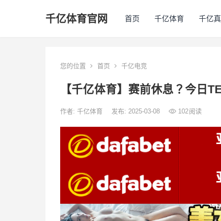
千亿体育官网
首页
千亿体育
千亿真
您的位置
首页
千亿电竞
【千亿体育】赛前休息？今日TES
作者:
千亿体育
发布: 2025-03-08
102
阅读