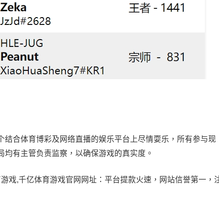
个结合体育博彩及网络直播的娱乐平台上尽情耍乐，所有参与现
局均有主管负责监察，以确保游戏的真实度。
育游戏,千亿体育游戏官网网址：平台提款火速，网站信誉第一，