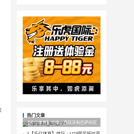
注
热门文章
【千亿体育】哈维：西班牙和巴萨的区
别就在于梅西，但两支球队都荣誉满满
1
【千亿体育】体坛：U19国足抵达亚