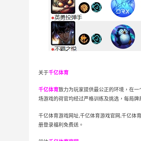
关于
千亿体育
千亿体育
致力为玩家提供最公正的环境，在一
场游戏的荷官均经过严格训练及挑选，每局牌
千亿体育游戏网址,千亿体育游戏官网,千亿体
册登录福利免费送。