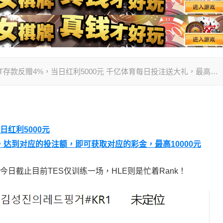
T存款反赠4%，当日红利5000元 千亿体育每日投注送大礼，最高…
日红利5000元
，达到对应的投注额，即可获取对应的彩金，最高10000元
今日截止目前TES仅训练一场，HLE则是忙着Rank！