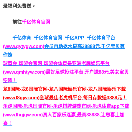
录福利免费送。
前往
千亿体育
官网
千亿体育_千亿体育官网_千亿APP_千亿体育平台
(www.qytygw.com)
会员自助返水最高28888元,千亿宝贝等
你撩
球盟会-球盟会官网-球盟会体育是亚洲老牌娱乐平台
(www.qmhtyw.com)最好足球投注平台,开户送88元,美女宝贝
空降！
龙8国际-龙8国际官网-龙八国际娱乐官网-龙八国际娱乐下载
(www.l8gjw.com)全球最佳老虎机平台,每日存款送3888元！
乐虎国际-乐虎国际官网-乐虎棋牌游戏官网-乐虎体育app下载
(www.lhgjgw.com)真人百家乐连赢,最高88888,让您喜上加
喜！