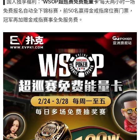
▌
国人独享福利：“
WSOP超巡赛免费能量卡
”每天两小时一场
免费报名自动全下锦标赛，前50名赢得金戒指席位赛门票，
冠军再加赠金戒指赛事全免服务费。