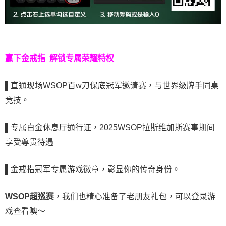
赢下金戒指
解锁专属荣耀特权
▌
直通现场WSOP百w刀保底冠军邀请赛，与世界级牌手同桌
竞技。
▌
专属白金休息厅通行证，2025WSOP拉斯维加斯赛事期间
享受尊贵待遇
▌
金戒指冠军专属游戏徽章，彰显你的传奇身份。
WSOP超巡赛
，我们也精心准备了老朋友礼包，可以登录游
戏查看噢～