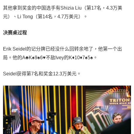
其他拿到奖金的中国选手有Shizia Liu（第17名，4.3万美
元）、Li Tong（第14名，4.7万美元）。
决赛桌过程
Erik Seidel的记分牌已经没什么回转余地了，他第一个出
局。他的A♣K♠9♠6♥不敌Ivey的K♦10♦7♠5♠。
Seidel获得第7名和奖金12.3万美元。