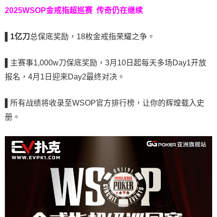
2025WSOP金戒指超巡赛
传奇仍在继续
▌
1亿刀
总保底奖励，18枚金戒指荣耀之争。
▌
主赛事1,000w刀保底奖励，3月10日起每天多场Day1开放
报名，4月1日迎来Day2最终对决。
▌
所有战绩将收录至WSOP官方排行榜，让你的辉煌载入史
册。