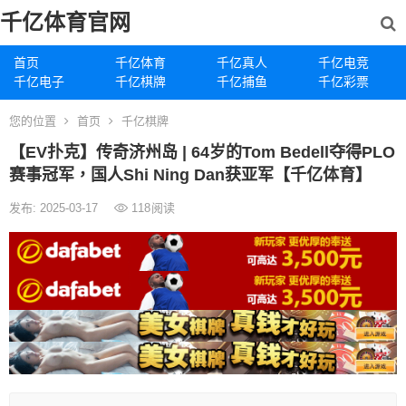
千亿体育官网
首页
千亿体育
千亿真人
千亿电竞
千亿电子
千亿棋牌
千亿捕鱼
千亿彩票
您的位置
首页
千亿棋牌
【EV扑克】传奇济州岛 | 64岁的Tom Bedell夺得PLO
赛事冠军，国人Shi Ning Dan获亚军【千亿体育】
发布: 2025-03-17
118
阅读