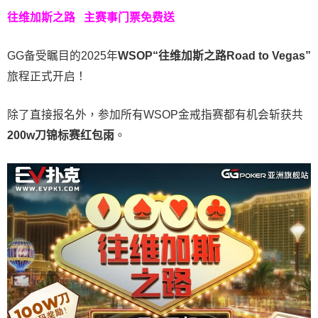
往维加斯之路
主赛事门票免费送
GG备受瞩目的2025年
WSOP“往维加斯之路Road to Vegas”
旅程正式开启！
除了直接报名外，参加所有WSOP金戒指赛都有机会斩获共
200w刀锦标赛红包雨
。