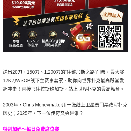
送出20刀、150刀、1,200刀的“往维加斯之路”门票，最大奖
12K刀WSOP线下主赛事套票，助你向世界扑克最高殿堂发
起冲击！直接飞往拉斯维加斯，站上世界扑克的最高舞台。
2003年，Chris Moneymaker用一张线上卫星赛门票改写扑克
历史；2025年，下一位传奇又会是谁？
特别加码～每日免费席位赛