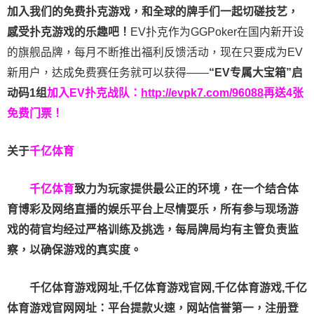
加入我们的免费扑克游戏，和全球的牌手们一起切磋技艺，
感受扑克游戏的乐趣吧！
EV扑克作为GGPoker在国内新开设
的旗舰品牌，每月不断推出福利反馈活动，现在只要成为EV
新用户，达成免费赛任务就可以获得——
“EV专属大宝箱”启
动码1组
加入EV扑克战队：
http://evpk7.com/96088
再送4张
免费门票！
关于
千亿体育
千亿体育
致力为玩家提供最公正的环境，在一个结合体
育博彩及网络直播的娱乐平台上尽情耍乐，所有参与现场游
戏的荷官均经过严格训练及挑选，每局牌局均有主管负责监
察，以确保游戏的真实度。
千亿体育游戏网址,千亿体育游戏官网,千亿体育游戏,千亿
体育游戏官网网址：平台提款火速，网站信誉第一，注册登