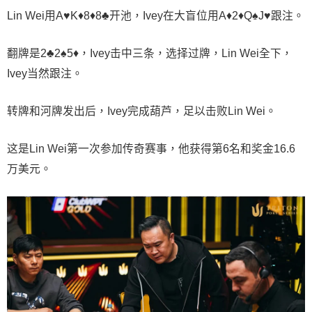
Lin Wei用A♥K♦8♦8♣开池，Ivey在大盲位用A♦2♦Q♠J♥跟注。
翻牌是2♣2♠5♦，Ivey击中三条，选择过牌，Lin Wei全下，
Ivey当然跟注。
转牌和河牌发出后，Ivey完成葫芦，足以击败Lin Wei。
这是Lin Wei第一次参加传奇赛事，他获得第6名和奖金16.6
万美元。