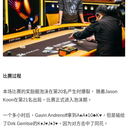
比赛过程
本场比赛的奖励圈泡沫在第20名产生时爆裂， 随着Jason
Koon在第21名出局，比赛正式进入泡沫期。
一个多小时后，Gavin Andrenoff拿到A♠A♦10♣K♥，但是输给
了Dirk Gerritse的K♦J♥J♦3♥，因为对方击中了同花。