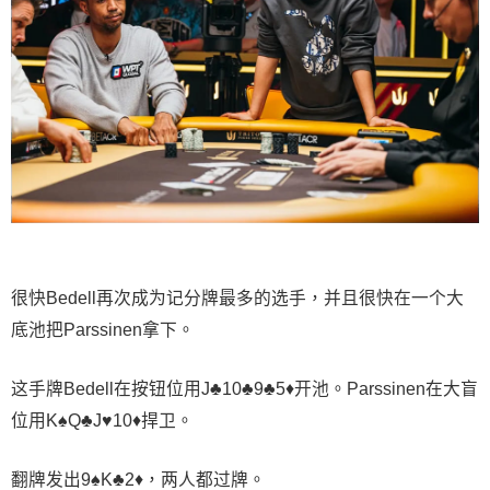
很快Bedell再次成为记分牌最多的选手，并且很快在一个大
底池把Parssinen拿下。
这手牌Bedell在按钮位用J♣10♣9♣5♦开池。Parssinen在大盲
位用K♠Q♣J♥10♦捍卫。
翻牌发出9♠K♣2♦，两人都过牌。