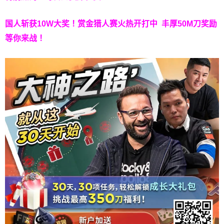
国人斩获
10W
大奖！
赏金猎人赛火热开打中 丰厚50M刀奖励
等你来战！