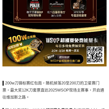
▌
200w刀锦标赛红包雨，随机掉落20至200刀的卫星赛门
票，最大奖12K刀套票直达2025WSOP现场主赛事，开启通
往维加斯之路。