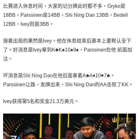
比赛进入休息时间，大家的记分牌此时都不多，Gryko是
18BB，Parssinen是14BB，Shi Ning Dan 13BB，Bedell
12BB，Ivey则是3BB。
接着出局的果然是Ivey。他在休息结束后基本上要默认全下
了。好消息是Ivey拿到K♣K♠10♠9♠，Parssinen在他 前面加
注。
坏消息是Shi Ning Dan在他后面拿着A♣A♦10♥7♣。
Parssinen让路，发牌出来，Shi Ning Dan的AA击败了KK。
Ivey获得第5名和奖金21.3万美元。