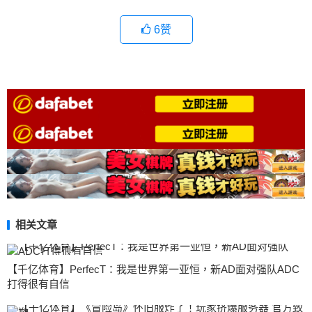
6
赞
相关文章
【千亿体育】PerfecT：我是世界第一亚恒，新AD面对强队ADC
打得很有自信