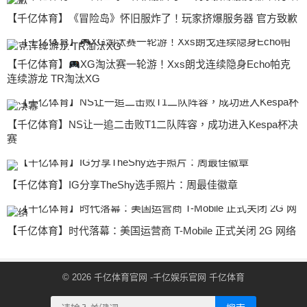
【千亿体育】《冒险岛》怀旧服炸了！玩家挤爆服务器 官方致歉
【千亿体育】
XG淘汰赛一轮游！Xxs朗戈连续隐身Echo帕克
连续游龙 TR淘汰XG
【千亿体育】NS让一追二击败T1二队阵容，成功进入Kespa杯决
赛
【千亿体育】IG分享TheShy选手照片：周最佳徽章
【千亿体育】时代落幕：美国运营商 T-Mobile 正式关闭 2G 网络
© 2026
千亿体育官网
-千亿娱乐官网
千亿体育