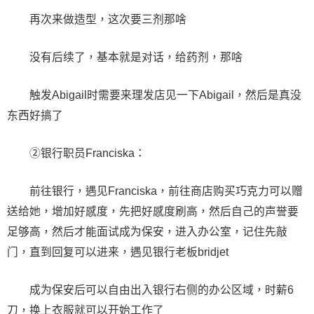
再次来做造型，这次要三剂那啥
没有后续了，基本就是对话，给药剂，那啥
触发Abigail时需要来理发店见一下Abigail，然后是真没
东西好搞了
②银行职员Franciska：
前往银行，遇见Franciska，前往商店购买巧克力可以赠
送给她，增加好感度，先把好感度刷高，然后自己的声誉要
足够高，然后才能面试成为保安，进入办公室，记住先敲
门，直到回复可以进来，遇见银行老板bridjet
成为保安后可以自由出入银行右侧的办公区域，时薪6
刀，换上衣服就可以开始工作了