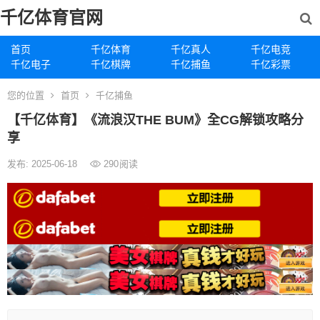
千亿体育官网
首页
千亿体育
千亿真人
千亿电竞
千亿电子
千亿棋牌
千亿捕鱼
千亿彩票
您的位置
首页
千亿捕鱼
【千亿体育】《流浪汉THE BUM》全CG解锁攻略分
享
发布: 2025-06-18
290
阅读