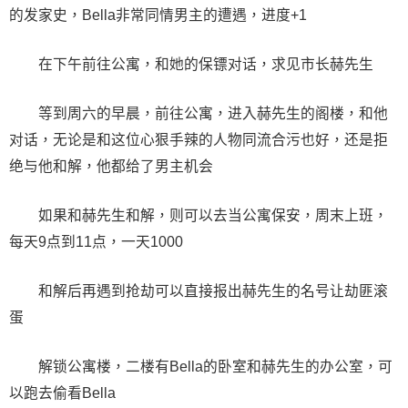
的发家史，Bella非常同情男主的遭遇，进度+1
在下午前往公寓，和她的保镖对话，求见市长赫先生
等到周六的早晨，前往公寓，进入赫先生的阁楼，和他
对话，无论是和这位心狠手辣的人物同流合污也好，还是拒
绝与他和解，他都给了男主机会
如果和赫先生和解，则可以去当公寓保安，周末上班，
每天9点到11点，一天1000
和解后再遇到抢劫可以直接报出赫先生的名号让劫匪滚
蛋
解锁公寓楼，二楼有Bella的卧室和赫先生的办公室，可
以跑去偷看Bella