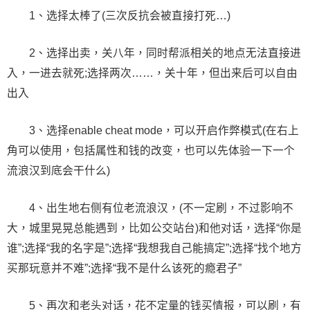
1、选择太棒了(三次反抗会被直接打死…)
2、选择出卖，关八年，同时帮派相关的地点无法直接进
入，一进去就死;选择两次……，关十年，但出来后可以自由
出入
3、选择enable cheat mode，可以开启作弊模式(在右上
角可以使用，包括属性和钱的改变，也可以先体验一下一个
流浪汉到底会干什么)
4、出生地右侧有位老流浪汉，(不一定刷，不过影响不
大，城里晃晃总能遇到，比如公交站台)和他对话，选择“你是
谁”;选择“我的名字是”;选择“我想我自己能搞定”;选择“找个地方
买那玩意并不难”;选择“我不是什么该死的瘾君子”
5、再次和老头对话，花不定量的钱买情报，可以刷，有