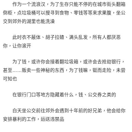
作为一个流浪汉，为了生存只能不停的在城市街头翻箱
倒柜，点垃圾桶可以搜寻到食物、零钱等等来求果腹，坐公
交到郊外的湖里也能洗澡
此时衣不蔽体、胡子拉碴、满头乱发，所有人都厌恶
你，让你滚开
为了钱，或许你会接着翻垃圾箱，或许会去抢劫银行，
甚至……贩卖一些神秘的东西，为了钱嘛，铤而走险，未尝
可知也
在银行门口等地方隐藏着什么，钱、公交券之类的
白天坐公交前往郊外会遇到十年前的好兄弟，他会给你
安排暴利的工作，运送违禁品