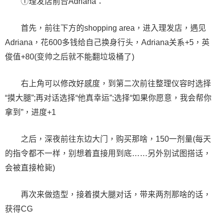
①理发店前台Adriana：
首先，前往下方的shopping area，进入理发店，遇见
Adriana，花600多钱给自己换身行头，Adriana关系+5，英
俊值+80(变帅之后就不能翻垃圾桶了)
右上角可以修改好感度，到第二次前往整理仪容时选择
“摸大腿”;再对话选择“他真幸运”;选择“如果你愿意，我会帮你
拿到”，进度+1
之后，深夜前往东边大门，购买那啥，150一剂量(每天
的指令都不一样，别想着直接用到底……另外别试图搭话，
会被直接枪毙)
再次来做造型，接着摸大腿对话，带来两剂那啥的话，
获得CG