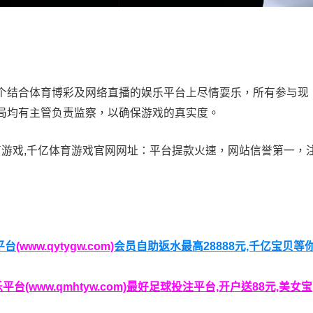
个结合体育博彩及网络直播的娱乐平台上尽情耍乐，所有参与现
局均有主管负责监察，以确保游戏的真实度。
育游戏,千亿体育游戏官网网址：平台提款火速，网站信誉第一，
平台
(www.qytygw.com)
会员自助返水最高28888元,千亿宝贝等
(www.qmhtyw.com)最好足球投注平台,开户送88元,美女宝