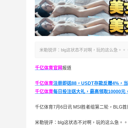
米勒锐评：blg这状态不对啊，玩的这么急。
千亿体育官网
报道
千亿体育
注册即送88，
USDT存款反赠4%，当
千亿体育
每日投注送大礼，最高领取10000元
千亿体育7月6日讯 MSI胜者组第二轮，BLG首
米勒锐评：blg这状态不对啊，玩的这么急。