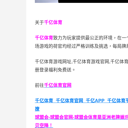
关于
千亿体育
千亿体育
致力为玩家提供最公正的环境，在一
场游戏的荷官均经过严格训练及挑选，每局牌
千亿体育游戏网址,千亿体育游戏官网,千亿体
册登录福利免费送。
前往
千亿体育
官网
千亿体育_千亿体育官网_千亿APP_千亿体育
撩
球盟会-球盟会官网-球盟会体育是亚洲老牌娱乐平台
贝空降！