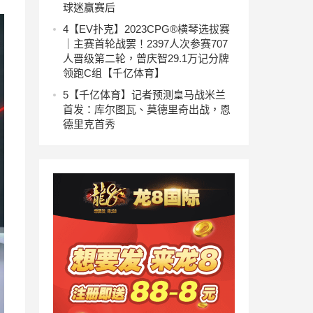
球迷赢赛后
4
【EV扑克】2023CPG®横琴选拔赛
｜主赛首轮战罢！2397人次参赛707
人晋级第二轮，曾庆智29.1万记分牌
领跑C组【千亿体育】
5
【千亿体育】记者预测皇马战米兰
首发：库尔图瓦、莫德里奇出战，恩
德里克首秀