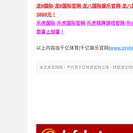
龙8国际-龙8国际官网-龙八国际娱乐官网-龙八国际
3888元！
乐虎国际-乐虎国际官网-乐虎棋牌游戏官网-乐虎体育a
您喜上加喜！
以上内容由千亿体育|千亿娱乐官网(
www.qyyl
本文来自网络，不代表千亿体育官网立场，转载请注明出处：https://