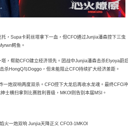
托，Supa卡莉丝塔拿下一血，但CFO通过Junjia潘森控下三虫
yrwn鳄鱼。
塔，帮助CFO建立经济领先。团战中Junjia潘森击杀Elyoya蔚
击杀HongQ与Doggo，但未能阻止CFO持续扩大经济差距。
爆炸一炮双响两度双杀。CFO控下大龙后再收水龙魂。最终CFO冲
绅士横扫拿到比赛胜利晋级，MKOI则告别本届MSI。