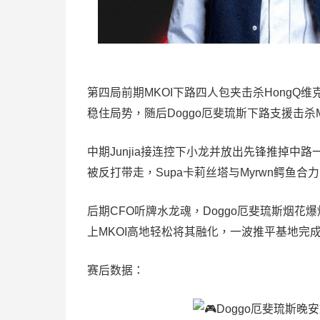
第四局前期MKOI下路四人包夹击杀HongQ维克
稳住局势，随后Doggo厄斐琉斯下路支援击杀M
中期Junjia接连控下小龙并放出先锋推掉中路一
被反打带走，Supa卡莉丝塔与Myrwn鳄鱼合力
后期CFO听牌水龙魂，Doggo厄斐琉斯烟花
上MKOI高地轻松将其融化，一波推平基地完成
赛后数据：