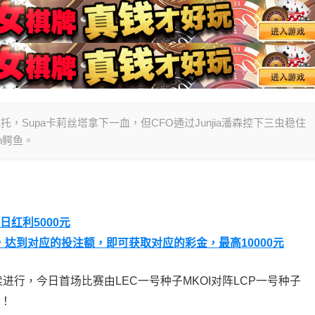
托，Supa卡莉丝塔拿下一血，但CFO通过Junjia潘森控下三虫稳住
n鳄鱼。
日红利5000元
，达到对应的投注额，即可获取对应的彩金，最高10000元
续进行，今日首场比赛由LEC一号种子MKOI对阵LCP一号种子
L！