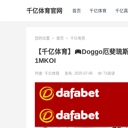
千亿体育官网
首页
千亿体育
千亿真
您的位置
首页
千亿电竞
【千亿体育】
Doggo厄斐琉斯
1MKOI
作者:
千亿体育
发布: 2025-07-06
73
阅读