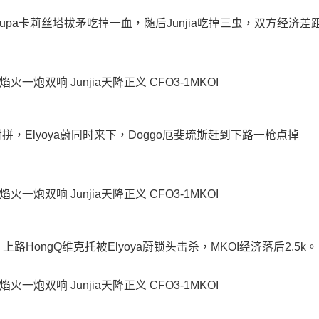
，Supa卡莉丝塔拔矛吃掉一血，随后Junjia吃掉三虫，双方经济差
鳄鱼对拼，Elyoya蔚同时来下，Doggo厄斐琉斯赶到下路一枪点掉
路HongQ维克托被Elyoya蔚锁头击杀，MKOI经济落后2.5k。