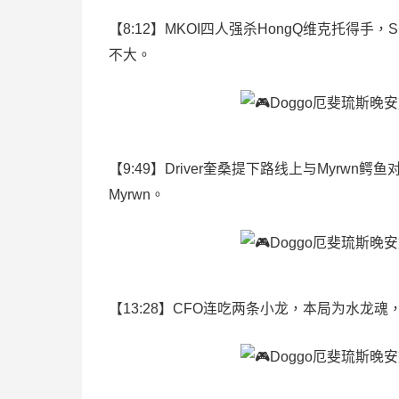
【8:12】MKOI四人强杀HongQ维克托得手
不大。
【9:49】Driver奎桑提下路线上与Myrwn
Myrwn。
【13:28】CFO连吃两条小龙，本局为水龙魂，上