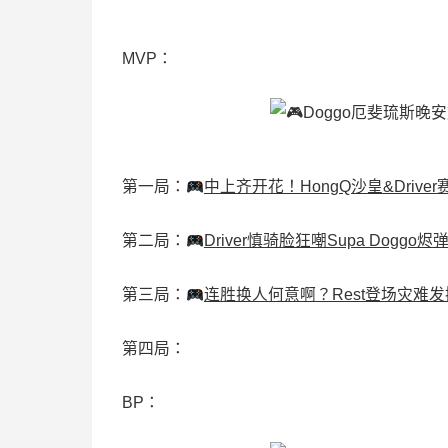
MVP：
第一局：
中上齐开花！HongQ沙皇&Drive
第二局：
Driver慎骑脸狂嘲Supa Dogg
第三局：
连胜换人何意啊？Rest登场灾难发挥
第四局：
BP：