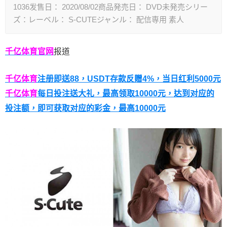
1036发售日： 2020/08/02商品発売日： DVD未発売シリー
ズ：レーベル： S-CUTEジャンル： 配信専用 素人
千亿体育官网
报道
千亿体育
注册即送88，
USDT存款反赠4%，当日红利5000元
千亿体育
每日投注送大礼，最高领取10000元，达到对应的
投注额，即可获取对应的彩金，最高10000元