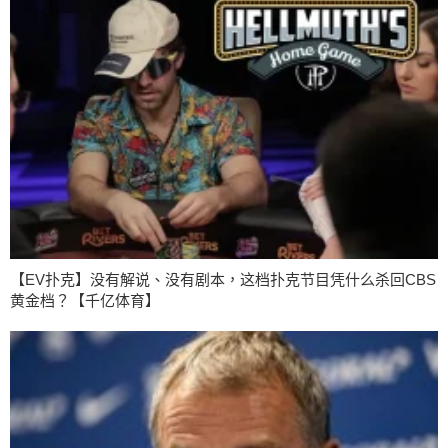
【EV扑克】没有解说、没有剧本，这档扑克节目凭什么杀回CBS
黄金档？【千亿体育】