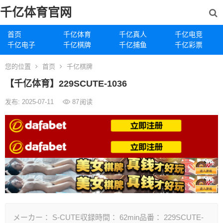
千亿体育官网
首页
千亿体育
千亿真人
千亿电竞
千亿电子
千亿棋牌
千亿捕鱼
千亿彩票
您的位置
首页
千亿棋牌
【千亿体育】229SCUTE-1036
发布: 2025-07-11
87
阅读
メーカー： S-CUTE収録時間： 62min品番： 229SCUTE-