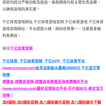
荷官均经过严格训练及挑选，每局牌局均有主管负责监察，
以确保游戏的真实度。
千亿体育游戏网址,千亿体育游戏官网,千亿体育游戏,千亿体育
游戏官网网址：平台提款火速，网站信誉第一，注册登录福
利免费送。
前往
千亿体育
官网
千亿体育_千亿体育官网_千亿APP_千亿体育平台
(www.qytygw.com)
会员自助返水最高28888元,千亿宝贝等
你撩
球盟会-球盟会官网-球盟会体育是亚洲老牌娱乐平台
(www.qmhtyw.com)最好足球投注平台,开户送88元,美女宝贝
空降！
龙8国际-龙8国际官网-龙八国际娱乐官网-龙八国际娱乐下载