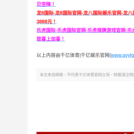
贝空降！
龙8国际-龙8国际官网-龙八国际娱乐官网-龙八国际
3888元！
乐虎国际-乐虎国际官网-乐虎棋牌游戏官网-乐虎体育a
您喜上加喜！
以上内容由千亿体育|千亿娱乐官网(
www.qyyl
本文来自网络，不代表千亿体育官网立场，转载请注明出处：https://