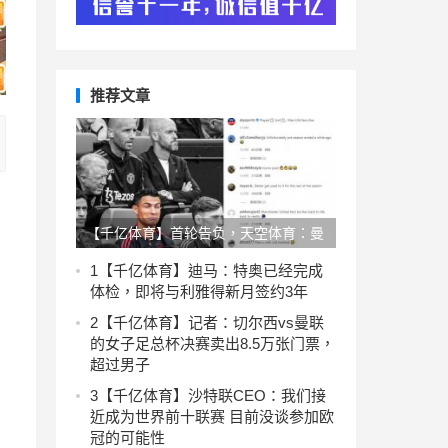
推荐文章
【千亿体育】首轮告负，天空体育：曼
联球迷的心情正如替补席上的C罗
1
【千亿体育】迪马：特奥已经完成
体检，即将与利雅得新月签约3年
2
【千亿体育】记者：切尔西vs曼联
的女子足总杯决赛卖出8.5万张门票，
超过男子
3
【千亿体育】沙特联CEO：我们接
近成为世界前十联赛 目前没谈参加欧
冠的可能性