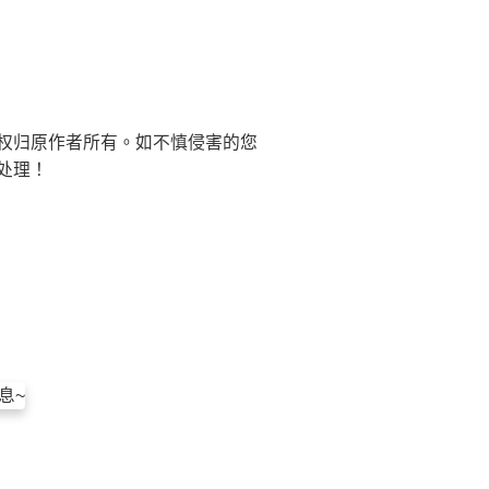
权归原作者所有。如不慎侵害的您
处理！