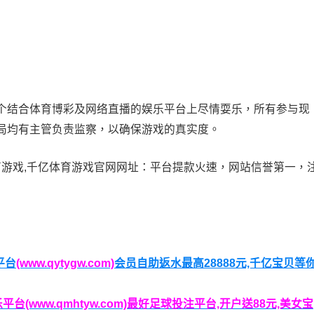
个结合体育博彩及网络直播的娱乐平台上尽情耍乐，所有参与现
局均有主管负责监察，以确保游戏的真实度。
育游戏,千亿体育游戏官网网址：平台提款火速，网站信誉第一，
平台
(www.qytygw.com)
会员自助返水最高28888元,千亿宝贝等
(www.qmhtyw.com)最好足球投注平台,开户送88元,美女宝