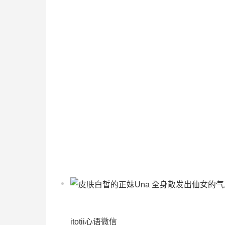
itotii心语微信