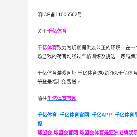
滇ICP备11006562号
关于
千亿体育
千亿体育
致力为玩家提供最公正的环境，在一
场游戏的荷官均经过严格训练及挑选，每局牌
千亿体育游戏网址,千亿体育游戏官网,千亿体
册登录福利免费送。
前往
千亿体育
官网
千亿体育_千亿体育官网_千亿APP_千亿体育
撩
球盟会-球盟会官网-球盟会体育是亚洲老牌娱乐平台