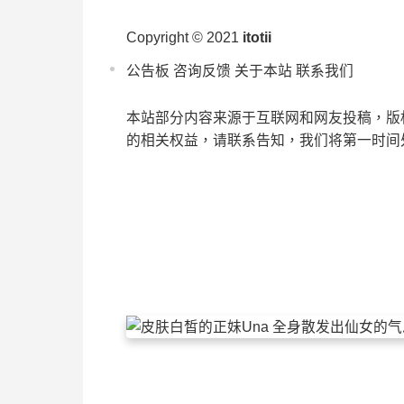
Copyright © 2021
itotii
公告板 咨询反馈 关于本站 联系我们
本站部分内容来源于互联网和网友投稿，版
的相关权益，请联系告知，我们将第一时间