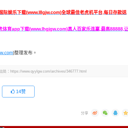
娱乐下载(www.l8gjw.com)全球最佳老虎机平台,每日存款送
pp下载(www.lhgjgw.com)真人百家乐连赢,最高88888,
gw.com
)整理发布。
www.qyylgw.com/archives/346777.html
14
赞