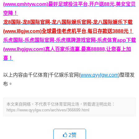
(www.qmhtyw.com)最好足球投注平台,开户送88元,美女宝贝
空降！
龙8国际-龙8国际官网-龙八国际娱乐官网-龙八国际娱乐下载
(www.l8gjw.com)全球最佳老虎机平台,每日存款送3888元！
乐虎国际-乐虎国际官网-乐虎棋牌游戏官网-乐虎体育app下载
(www.lhgjgw.com)真人百家乐连赢,最高88888,让您喜上加
喜！
以上内容由千亿体育|千亿娱乐官网(
www.qyylgw.com
)整理发
布。
本文来自网络，不代表千亿体育官网立场，转载请注明出处：
https://www.qyylgw.com/archives/366699.html
2
赞