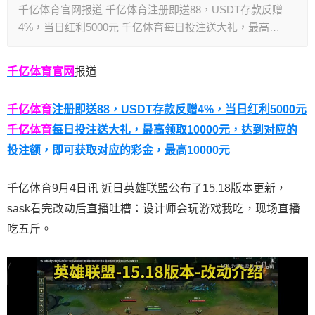
千亿体育官网报道 千亿体育注册即送88，USDT存款反赠
4%，当日红利5000元 千亿体育每日投注送大礼，最高…
千亿体育官网
报道
千亿体育
注册即送88，
USDT存款反赠4%，当日红利5000元
千亿体育
每日投注送大礼，最高领取10000元，达到对应的
投注额，即可获取对应的彩金，最高10000元
千亿体育9月4日讯 近日英雄联盟公布了15.18版本更新，
sask看完改动后直播吐槽：设计师会玩游戏我吃，现场直播
吃五斤。