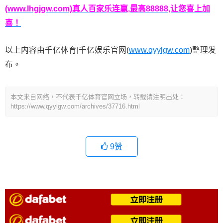
(www.lhgjgw.com)真人百家乐连赢,最高88888,让您喜上加
喜！
以上内容由千亿体育|千亿娱乐官网(
www.qyylgw.com
)整理发
布。
本文来自网络，不代表千亿体育官网立场，转载请注明出处：
https://www.qyylgw.com/archives/37716.html
9
赞