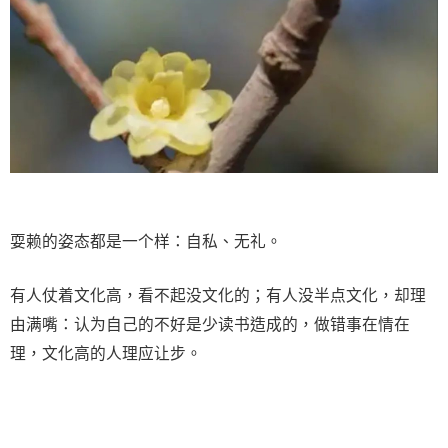
耍赖的姿态都是一个样：自私、无礼。
有人仗着文化高，看不起没文化的；有人没半点文化，却理
由满嘴：认为自己的不好是少读书造成的，做错事在情在
理，文化高的人理应让步。