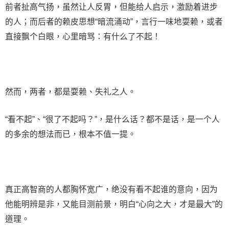
前者扯高气扬，虽然让人反胃，但能给人启示，激励着进步
的人；而后者的赖皮思想“暗流涌动”，言行一味地耍赖，或者
直接飘个白眼，心里暗骂：有什么了不起！
然而，两者，都是耍赖、失礼之人。
“看不起”、“很了不起吗？”，是什么话？都不是话，是一个人
的多余的想法而已，根本不值一提。
真正高智商的人都胸怀宽广，绝没有看不起谁的意向，因为
他能明辨是非，又能目测前景，明白“心向之大，才是最大”的
道理。