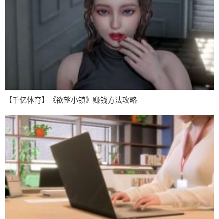
【千亿体育】《欲望小镇》赚钱方法攻略