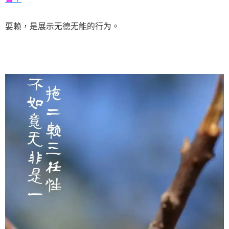
耍赖，是展示无德无能的行为。