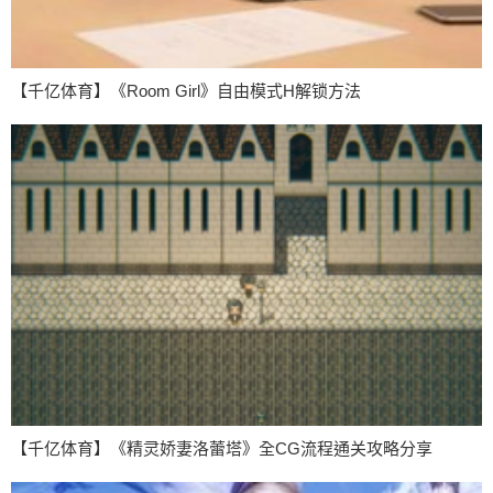
【千亿体育】《Room Girl》自由模式H解锁方法
【千亿体育】《精灵娇妻洛蕾塔》全CG流程通关攻略分享