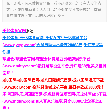
私、无礼。有人仗着文化高，看不起没文化的；有人没半点
文化，却理由满嘴：认为自己的不好是少读书造成的，做错
事在情在理，文化高的人理应让步。
千亿体育官网
报道
千亿体育_千亿体育官网_千亿APP_千亿体育平台
(www.qytygw.com)
会员自助返水最高28888元,千亿宝贝等
你撩
球盟会-球盟会官网-球盟会体育是亚洲老牌娱乐平台
(www.qmhtyw.com)最好足球投注平台,开户送88元,美女宝贝
空降！
龙8国际-龙8国际官网-龙八国际娱乐官网-龙八国际娱乐下载
(www.l8gjw.com)全球最佳老虎机平台,每日存款送3888元！
乐虎国际-乐虎国际官网-乐虎棋牌游戏官网-乐虎体育app下载
(www.lhgjgw.com)真人百家乐连赢,最高88888,让您喜上加
喜！