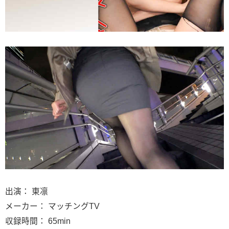
出演： 東凛
メーカー： マッチングTV
収録時間： 65min