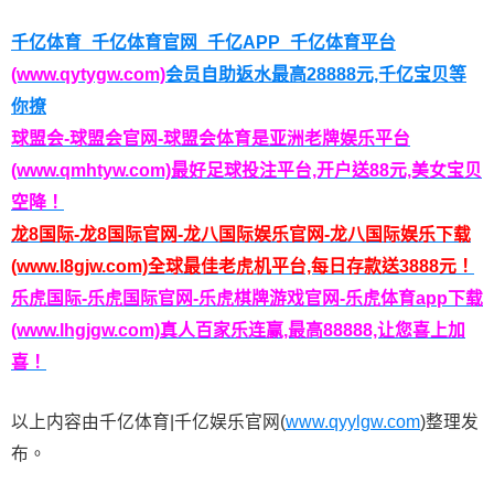
千亿体育_千亿体育官网_千亿APP_千亿体育平台
(www.qytygw.com)
会员自助返水最高28888元,千亿宝贝等
你撩
球盟会-球盟会官网-球盟会体育是亚洲老牌娱乐平台
(www.qmhtyw.com)最好足球投注平台,开户送88元,美女宝贝
空降！
龙8国际-龙8国际官网-龙八国际娱乐官网-龙八国际娱乐下载
(www.l8gjw.com)全球最佳老虎机平台,每日存款送3888元！
乐虎国际-乐虎国际官网-乐虎棋牌游戏官网-乐虎体育app下载
(www.lhgjgw.com)真人百家乐连赢,最高88888,让您喜上加
喜！
以上内容由千亿体育|千亿娱乐官网(
www.qyylgw.com
)整理发
布。