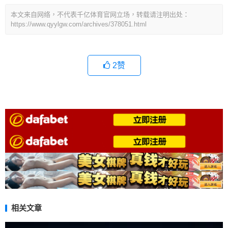
本文来自网络，不代表千亿体育官网立场，转载请注明出处：
https://www.qyylgw.com/archives/378051.html
2
赞
相关文章