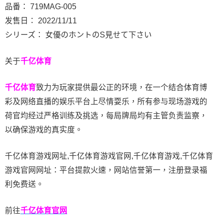
品番： 719MAG-005
发售日： 2022/11/11
シリーズ： 女優のホントのS見せて下さい
关于
千亿体育
千亿体育
致力为玩家提供最公正的环境，在一个结合体育博
彩及网络直播的娱乐平台上尽情耍乐，所有参与现场游戏的
荷官均经过严格训练及挑选，每局牌局均有主管负责监察，
以确保游戏的真实度。
千亿体育游戏网址,千亿体育游戏官网,千亿体育游戏,千亿体育
游戏官网网址：平台提款火速，网站信誉第一，注册登录福
利免费送。
前往
千亿体育
官网