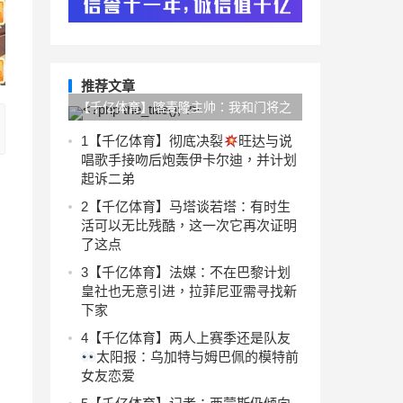
推荐文章
【千亿体育】喀麦隆主帅：我和门将之
间没有矛盾，他们都随时做好上场准备
1
【千亿体育】彻底决裂
旺达与说
唱歌手接吻后炮轰伊卡尔迪，并计划
起诉二弟
2
【千亿体育】马塔谈若塔：有时生
活可以无比残酷，这一次它再次证明
了这点
3
【千亿体育】法媒：不在巴黎计划
皇社也无意引进，拉菲尼亚需寻找新
下家
4
【千亿体育】两人上赛季还是队友
太阳报：乌加特与姆巴佩的模特前
女友恋爱