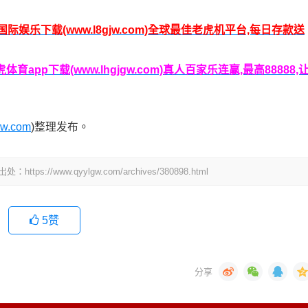
娱乐下载(www.l8gjw.com)全球最佳老虎机平台,每日存款送
pp下载(www.lhgjgw.com)真人百家乐连赢,最高88888,
gw.com
)整理发布。
www.qyylgw.com/archives/380898.html
5
赞