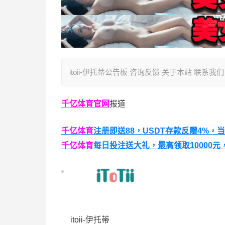
itoii-伊托蒂公告板 咨询反馈 关于本站 联系我们 滇
千亿体育官网
报道
千亿体育
注册即送88，
USDT存款反赠4%，当
千亿体育
每日投注送大礼，最高领取10000元
itoii-伊托蒂