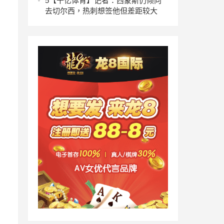
5
【千亿体育】记者：西蒙斯仍倾向
去切尔西，热刺想签他但差距较大