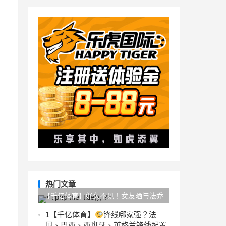
热门文章
【千亿体育】好久不见！女友晒与法乔
利甜蜜接吻照：圣诞快乐?
1
【千亿体育】
锋线哪家强？法
国、巴西、西班牙、英格兰锋线配置