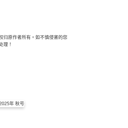
权归原作者所有。如不慎侵害的您
处理！