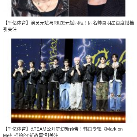
【千亿体育】演员元斌与RIIZE元斌同框！同名帅哥明星首度搭档
引关注
【千亿体育】&TEAM公开梦幻新预告！韩国专辑《Mark on
Me》描绘的“新故事”引关注