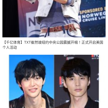
【千亿体育】TXT崔然竣纽约中央公园震撼开唱！正式开启美国
个人活动