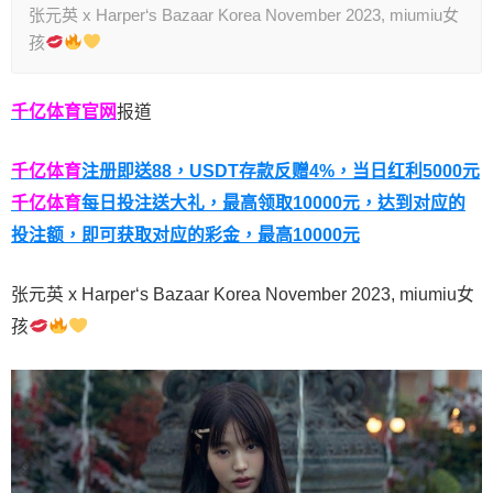
张元英 x Harper‘s Bazaar Korea November 2023, miumiu女
孩
千亿体育官网
报道
千亿体育
注册即送88，
USDT存款反赠4%，当日红利5000元
千亿体育
每日投注送大礼，最高领取10000元，达到对应的
投注额，即可获取对应的彩金，最高10000元
张元英 x Harper‘s Bazaar Korea November 2023, miumiu女
孩