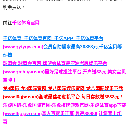
利免费送。
前往
千亿体育
官网
千亿体育_千亿体育官网_千亿APP_千亿体育平台
(www.qytygw.com)
会员自助返水最高28888元,千亿宝贝等
你撩
球盟会-球盟会官网-球盟会体育是亚洲老牌娱乐平台
(www.qmhtyw.com)最好足球投注平台,开户送88元,美女宝贝
空降！
龙8国际-龙8国际官网-龙八国际娱乐官网-龙八国际娱乐下载
(www.l8gjw.com)全球最佳老虎机平台,每日存款送3888元！
乐虎国际-乐虎国际官网-乐虎棋牌游戏官网-乐虎体育app下载
(www.lhgjgw.com)真人百家乐连赢,最高88888,让您喜上加
喜！