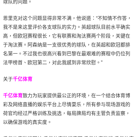
球队的问题。
恩里克对这个问题显得非常不满，他说道：“不知情不作答，
我不是来这里评价各支球队的实力。英超球队目前水平确实
高，但欧冠赛程很长，它有联赛和淘汰赛两个阶段，关键在
于淘汰赛。阿森纳是一支很优秀的球队，在英超和欧冠都排
名第一。不过我也很高兴看到巴黎在最艰难的赛程中仍位列
法甲榜首、欧冠第二，对此我感到非常欣慰。”
关于
千亿体育
千亿体育
致力为玩家提供最公正的环境，在一个结合体育博
彩及网络直播的娱乐平台上尽情耍乐，所有参与现场游戏的
荷官均经过严格训练及挑选，每局牌局均有主管负责监察，
以确保游戏的真实度。