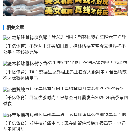
相关文章
【千亿体育】不欢迎！牙买加国脚：格林伍德若空降去世界杯不
公平，不该被允许
【千亿体育】TA：恩德里克外租里昂正在深入谈判中，若出场数
不达标将补偿皇马
【千亿体育】尽显优雅时尚！巴黎圣日耳曼发布2025-26赛季第四
球衣
【千亿体育】斯特拉斯堡主席：现在能留住埃梅加很重要，他还
在不断进步