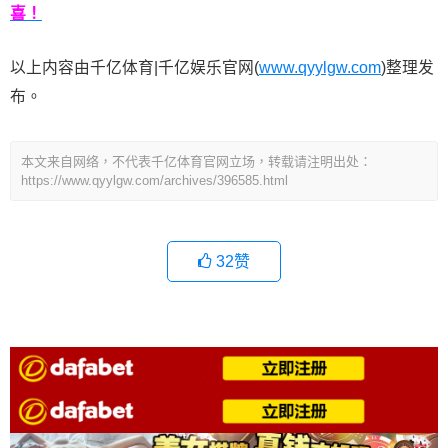
喜！
以上内容由千亿体育|千亿娱乐官网(
www.qyylgw.com
)整理发
布。
本文来自网络，不代表千亿体育官网立场，转载请注明出处：
https://www.qyylgw.com/archives/396585.html
32
赞