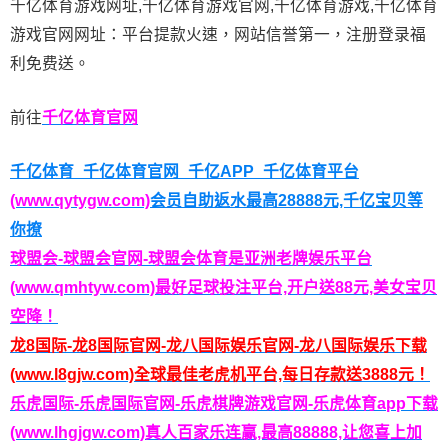
千亿体育游戏网址,千亿体育游戏官网,千亿体育游戏,千亿体育
游戏官网网址：平台提款火速，网站信誉第一，注册登录福
利免费送。
前往
千亿体育
官网
千亿体育_千亿体育官网_千亿APP_千亿体育平台
(www.qytygw.com)
会员自助返水最高28888元,千亿宝贝等
你撩
球盟会-球盟会官网-球盟会体育是亚洲老牌娱乐平台
(www.qmhtyw.com)最好足球投注平台,开户送88元,美女宝贝
空降！
龙8国际-龙8国际官网-龙八国际娱乐官网-龙八国际娱乐下载
(www.l8gjw.com)全球最佳老虎机平台,每日存款送3888元！
乐虎国际-乐虎国际官网-乐虎棋牌游戏官网-乐虎体育app下载
(www.lhgjgw.com)真人百家乐连赢,最高88888,让您喜上加