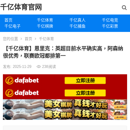
千亿体育官网
首页
千亿体育
千亿真人
千亿电竞
千亿电子
千亿棋牌
千亿捕鱼
千亿彩票
您的位置
首页
千亿体育
【千亿体育】恩里克：英超目前水平确实高，阿森纳
很优秀，联赛欧冠都排第一
发布: 2025-11-29
238
阅读