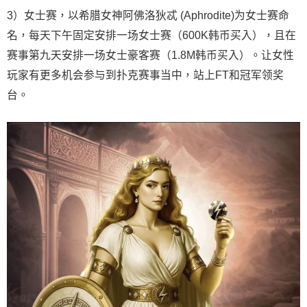
3）女士赛，以希腊女神阿佛洛狄忒 (Aphrodite)为女士赛命
名，每天下午固定安排一场女士赛（600K韩币买入），且在
赛事第九天安排一场女士豪客赛（1.8M韩币买入）。让女性
玩家有更多机会参与到扑克赛事当中，站上FT和冠军领奖
台。