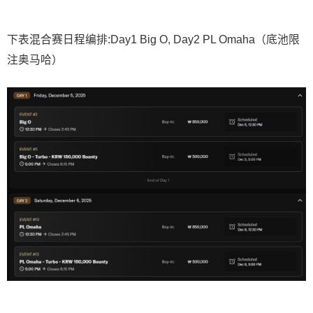
下表混合赛日程编排:Day1 Big O, Day2 PL Omaha（底池限
注奥马哈）