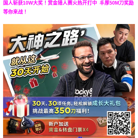
国人斩获
10W
大奖！
赏金猎人赛火热开打中 丰厚50M刀奖励
等你来战！