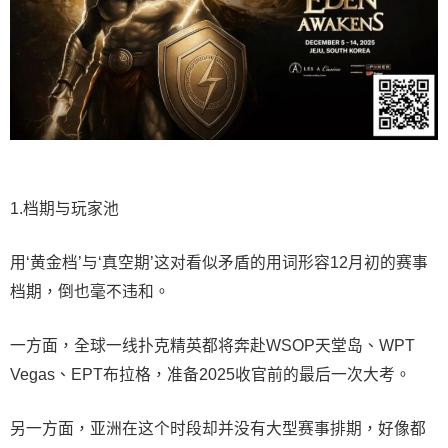
1.档期与玩家池
用‘黄金档’与‘真空期’这对看似矛盾的用词形容12月初的赛事
档期，倒也毫不违和。
一方面，全球一线扑克精英都将奔赴WSOP天堂岛、WPT
Vegas、EPT布拉格，准备2025收官前的最后一次大考。
另一方面，亚洲在这个时段却并没有大型赛事排期，好像都