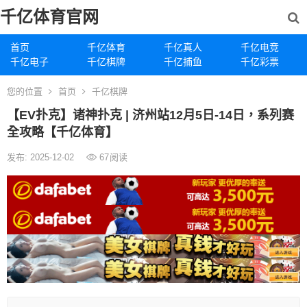
千亿体育官网
首页
千亿体育
千亿真人
千亿电竞
千亿电子
千亿棋牌
千亿捕鱼
千亿彩票
您的位置
首页
千亿棋牌
【EV扑克】诸神扑克 | 济州站12月5日-14日，系列赛
全攻略【千亿体育】
发布: 2025-12-02
67
阅读