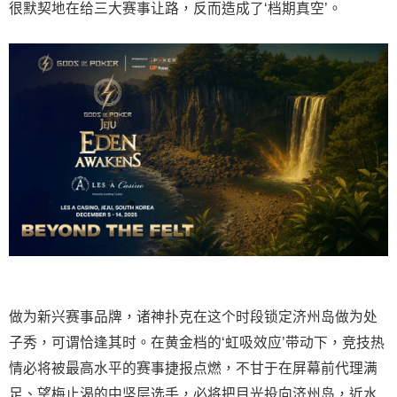
很默契地在给三大赛事让路，反而造成了‘档期真空’。
做为新兴赛事品牌，诸神扑克在这个时段锁定济州岛做为处
子秀，可谓恰逢其时。在黄金档的‘虹吸效应’带动下，竞技热
情必将被最高水平的赛事捷报点燃，不甘于在屏幕前代理满
足、望梅止渴的中坚层选手，必将把目光投向济州岛，近水