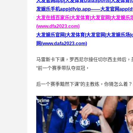
大发官网app|大发体育DafaSports|大发体育
发娱乐手机app|dfvip.app——大发官网app(dfv
大发在线百家乐|大发体育|大发官网|大发娱乐场
(www.dfa2023.com)
大发娱乐官网|大发体育|大发官网|大发娱乐场|daf
网(www.dafa2023.com)
​​马雷斯卡下课，罗西尼尔接任切尔西主帅后
“前一个赛季带队夺双冠，
后一个赛季黯然下课”的主教练，你猜怎么着？