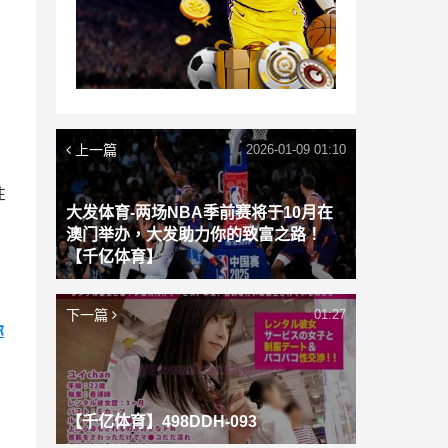
上一篇
2026-01-09 01:10
注
大发体育-两场NBA季前赛将于10月在
澳门举办，大发助力你的致富之路！
【千亿体育】
下一篇
01:27
你
【千亿体育】498DDH-093