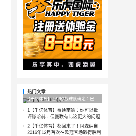
热门文章
【千亿体育】西甲欧战球队确定：巴
萨、皇马、马竞等5队参加欧冠，贝蒂
1
【千亿体育】费迪南德：你可以批
评滕哈赫，但曼联有比这更大的问题
斯欧联
2
【千亿体育】都回来了！阿森纳自
2016年12月首次在欧冠客场取得胜利