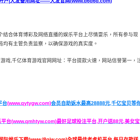
开户|大发备用网址——大发官网(www.d6d6d.com)
个结合体育博彩及网络直播的娱乐平台上尽情耍乐，所有参与现
局均有主管负责监察，以确保游戏的真实度。
育游戏,千亿体育游戏官网网址：平台提款火速，网站信誉第一，
平台
(www.qytygw.com)
会员自助返水最高28888元,千亿宝贝等
(www.qmhtyw.com)最好足球投注平台,开户送88元,美女宝
娱乐下载(www.l8gjw.com)全球最佳老虎机平台,每日存款送