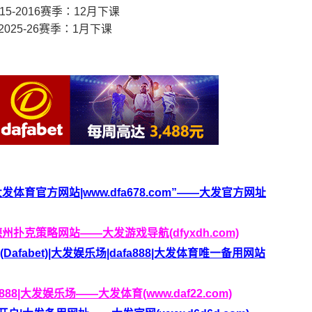
15-2016赛季：12月下课
025-26赛季：1月下课
大发体育官方网站|www.dfa678.com”——大发官方网址
德州扑克策略网站——大发游戏导航(dfyxdh.com)
afabet)|大发娱乐场|dafa888|大发体育唯一备用网站
88|大发娱乐场——大发体育(www.daf22.com)