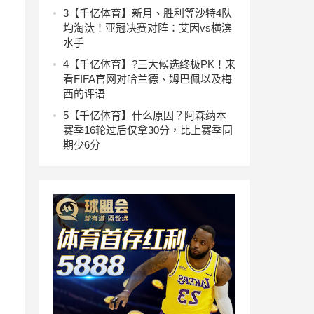
3
【千亿体育】新月、胜利等沙特4队
均淘汰！亚冠决赛对阵：艾因vs横滨
水手
4
【千亿体育】?三大候选终极PK！来
看FIFA官网对哈兰德、姆巴佩以及梅
西的评语
5
【千亿体育】什么原因？阿森纳本
赛季16轮过后仅拿30分，比上赛季同
期少6分