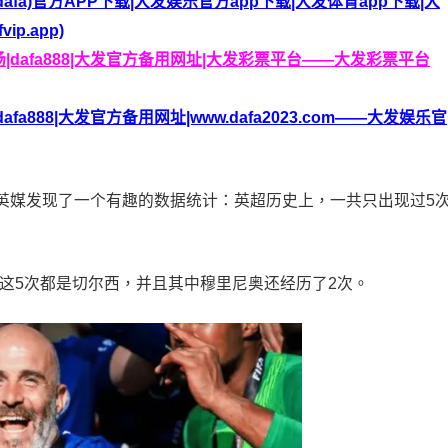
(dafa)官方APP下载|大发娱乐官方app下载|大发体育app下载|大
ip.app)
|dafa888|大发官方备用网址|大发彩票平台——大发彩票平台
a888|大发官方备用网址|www.dafa2023.com——大发娱乐官
，英媒发现了一个有趣的数据统计：英超历史上，一共只出现过5
这5次都是切尔西，并且其中穆里尼奥还经历了2次。