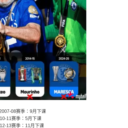
007-08赛季：9月下课
10-11赛季：5月下课
12-13赛季：11月下课