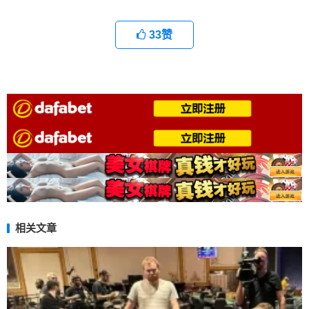
33
赞
相关文章