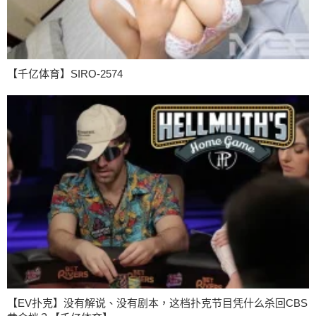
【千亿体育】SIRO-2574
【EV扑克】没有解说、没有剧本，这档扑克节目凭什么杀回CBS