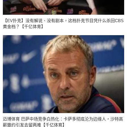
【EV扑克】没有解说、没有剧本，这档扑克节目凭什么杀回CBS
黄金档？【千亿体育】
迈博体育 巴萨中场竞争白热化：卡萨多彻底沦为边缘人，沙特高
薪邀约引发去留两难【千亿体育】