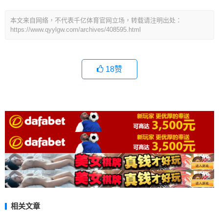
本文来自网络，不代表千亿体育官网立场，转载请注明出处：
https://www.qyylgw.com/archives/408595.html
18
赞
相关文章