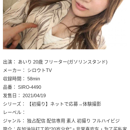
出演： あいり 20歳 フリーター(ガソリンスタンド)
メーカー： シロウトTV
収録時間： 58min
品番： SIRO-4490
发售日： 2021/04/19
シリーズ： 【初撮り】ネットで応募→体験撮影
レーベル：
ジャンル： 独占配信 配信専用 素人 初撮り フルハイビジ
简介：在加油站打工的“20岁少女”。非常喜欢车，为了买私家