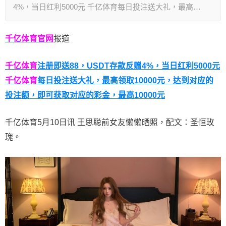
4%，当日红利5000元 千亿体育每日投注送大礼，最高…
千亿体育官网
报道
千亿体育
注册即送88，
USDT存款反赠4%，当日红利5000元
千亿体育
每日投注送大礼，最高领取10000元，达到对应的
投注额，即可获取对应的彩金，最高10000元
千亿体育5月10日讯 王思聪前女友懒懒晒照，配文：圣恒玫
瑰。