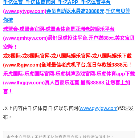
千亿体育_千亿体育官网_千亿APP_千亿体育平台
(www.qytygw.com)
会员自助返水最高28888元,千亿宝贝等
你撩
球盟会-球盟会官网-球盟会体育是亚洲老牌娱乐平台
(www.qmhtyw.com)最好足球投注平台,开户送88元,美女宝贝
空降！
龙8国际-龙8国际官网-龙八国际娱乐官网-龙八国际娱乐下载
(www.l8gjw.com)全球最佳老虎机平台,每日存款送3888元！
乐虎国际-乐虎国际官网-乐虎棋牌游戏官网-乐虎体育app下载
(www.lhgjgw.com)真人百家乐连赢,最高88888,让您喜上加
喜！
以上内容由千亿体育|千亿娱乐官网(
www.qyylgw.com
)整理发
布。
本文来自网络，不代表千亿体育官网立场，转载请注明出处：