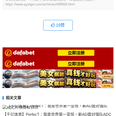
https://www.qyylgw.com/archives/408659.html
19
赞
相关文章
【千亿体育】PerfecT：我是世界第一亚恒，新AD面对强队ADC