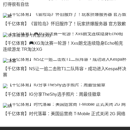
打得很有自信
【千亿体育】《冒险岛》怀旧服炸了！玩家挤爆服务器 官方致歉
【千亿体育】
XG淘汰赛一轮游！Xxs朗戈连续隐身Echo帕克
连续游龙 TR淘汰XG
【千亿体育】NS让一追二击败T1二队阵容，成功进入Kespa杯决
赛
【千亿体育】IG分享TheShy选手照片：周最佳徽章
【千亿体育】时代落幕：美国运营商 T-Mobile 正式关闭 2G 网络