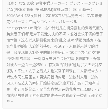
出演： なな 30歳 専業主婦メーカー： プレステージプレミ
アム(PRESTIGE PREMIUM)収録時間： 63min番号：
300MAAN-428发售日： 2019/07/13商品発売日： DVD未発
売シリーズ： 街角シロウトナンパレーベル：
prestigepremium简介：这个计划是在街角搭讪的浮着气度的
美女妻子们!那是为了发泄丈夫的不满、发泄欲求不满的妻子
性本性。这次以从情报收集来的“乱交派对”情报为线索，在
繁华街道的情人旅馆前待机。夜深了，人迹越来越少的时
候，会发现情人旅馆里的情侣并搭话。“30岁”“佑也34岁”是
结婚4年的年龄。一对恩爱夫妇至今还抱着胳膊散步。好象
对被人一边看一边259luxu有兴趣的“阿谁”邀请了丈夫去乱交
派对，不过，去了之后丈夫也兴奋了到现在二人都经常去。
听说今天也要回去。男演员登场的是一边被别人看一边的
SEX。在丈夫的旁边开始接吻!感光度开始升高，开始有节
奏，小丑开始偏离。是苗条身材却在的乳房里(上)屁股，尽
情地品味熟透了对不喜欢的妻子一边看那个一边训斥那个女
孩。