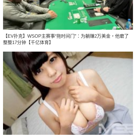
【EV扑克】WSOP主赛事“拖时间门”：为躺赚2万美金，他磨了
整整17分钟【千亿体育】