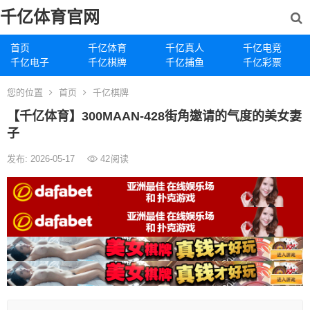
千亿体育官网
首页
千亿体育
千亿真人
千亿电竞
千亿电子
千亿棋牌
千亿捕鱼
千亿彩票
您的位置
首页
千亿棋牌
【千亿体育】300MAAN-428街角邀请的气度的美女妻
子
发布: 2026-05-17
42
阅读