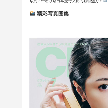
写真，带您领略日本流行文化的独特魅力。
精彩写真图集