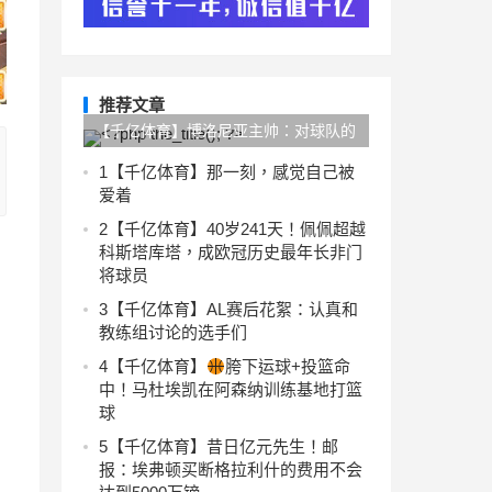
推荐文章
【千亿体育】博洛尼亚主帅：对球队的
表现非常满意，我们依然在为意甲第四
1
【千亿体育】那一刻，感觉自己被
爱着
而战
2
【千亿体育】40岁241天！佩佩超越
科斯塔库塔，成欧冠历史最年长非门
将球员
3
【千亿体育】AL赛后花絮：认真和
教练组讨论的选手们
4
【千亿体育】
胯下运球+投篮命
中！马杜埃凯在阿森纳训练基地打篮
球
5
【千亿体育】昔日亿元先生！邮
尚
报：埃弗顿买断格拉利什的费用不会