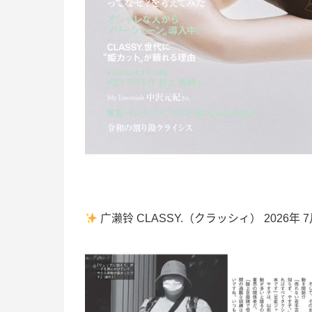
广濑铃 CLASSY.（クラッシィ） 2026年 7月号 