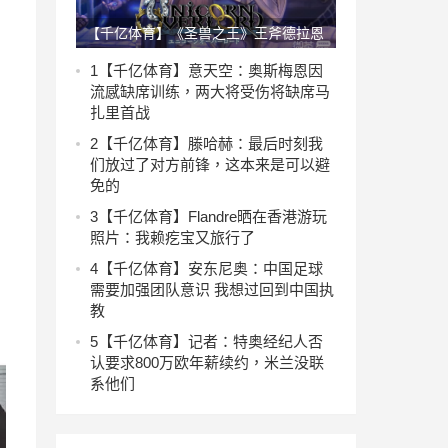
【千亿体育】《圣兽之王》王斧德拉恩
加修获取攻略
1
【千亿体育】意天空：奥斯梅恩因
流感缺席训练，两大将受伤将缺席马
扎里首战
2
【千亿体育】滕哈赫：最后时刻我
们放过了对方前锋，这本来是可以避
免的
3
【千亿体育】Flandre晒在香港游玩
照片：我赖疙宝又旅行了
4
【千亿体育】安东尼奥：中国足球
需要加强团队意识 我想过回到中国执
教
5
【千亿体育】记者：特奥经纪人否
认要求800万欧年薪续约，米兰没联
系他们