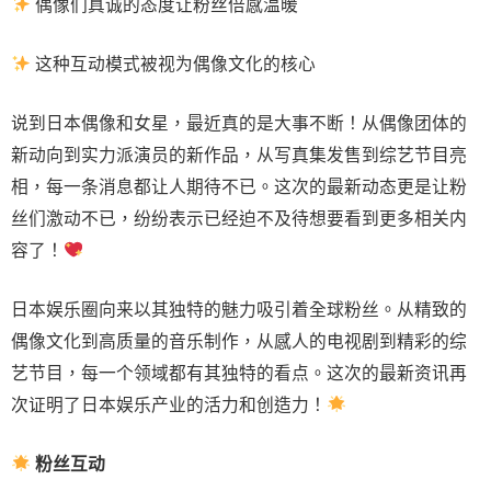
偶像们真诚的态度让粉丝倍感温暖
这种互动模式被视为偶像文化的核心
说到日本偶像和女星，最近真的是大事不断！从偶像团体的
新动向到实力派演员的新作品，从写真集发售到综艺节目亮
相，每一条消息都让人期待不已。这次的最新动态更是让粉
丝们激动不已，纷纷表示已经迫不及待想要看到更多相关内
容了！
日本娱乐圈向来以其独特的魅力吸引着全球粉丝。从精致的
偶像文化到高质量的音乐制作，从感人的电视剧到精彩的综
艺节目，每一个领域都有其独特的看点。这次的最新资讯再
次证明了日本娱乐产业的活力和创造力！
粉丝互动