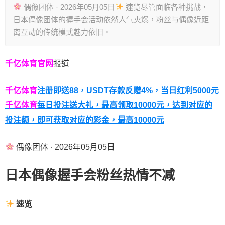
偶像团体 · 2026年05月05日
速览尽管面临各种挑战，
日本偶像团体的握手会活动依然人气火爆，粉丝与偶像近距
离互动的传统模式魅力依旧。
千亿体育官网
报道
千亿体育
注册即送88，
USDT存款反赠4%，当日红利5000元
千亿体育
每日投注送大礼，最高领取10000元，达到对应的
投注额，即可获取对应的彩金，最高10000元
偶像团体 · 2026年05月05日
日本偶像握手会粉丝热情不减
速览