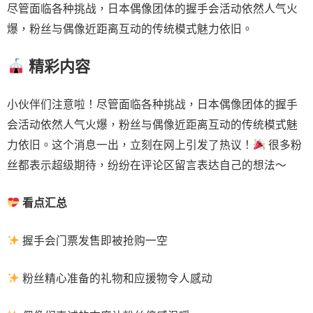
尽管面临各种挑战，日本偶像团体的握手会活动依然人气火
爆，粉丝与偶像近距离互动的传统模式魅力依旧。
精彩内容
小伙伴们注意啦！尽管面临各种挑战，日本偶像团体的握手
会活动依然人气火爆，粉丝与偶像近距离互动的传统模式魅
力依旧。这个消息一出，立刻在网上引发了热议！
很多粉
丝都表示超级期待，纷纷在评论区留言表达自己的想法～
看点汇总
握手会门票发售即被抢购一空
粉丝精心准备的礼物和应援物令人感动