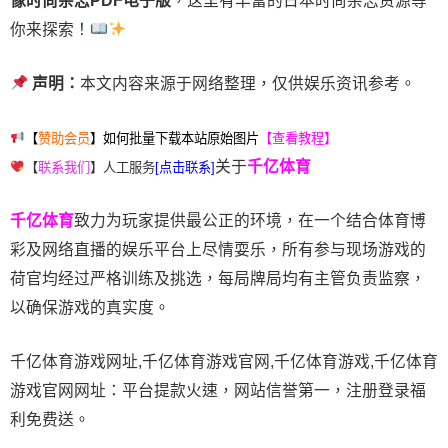
像时尚杂志PDF电子版
，这里有丰富的日本时尚杂志资源等
你来探索！
声明：
本文内容来源于网络整理，仅供娱乐资讯参考。
【
赞助会员
】如何批量下载本站原始图片
【查看教程】
关于
千亿体育
【
联系我们
】人工服务
[点击联系]
千亿体育
致力为玩家提供最公正的环境，在一个结合体育博
彩及网络直播的娱乐平台上尽情耍乐，所有参与现场游戏的
荷官均经过严格训练及挑选，每局牌局均有主管负责监察，
以确保游戏的真实度。
千亿体育游戏网址,千亿体育游戏官网,千亿体育游戏,千亿体育
游戏官网网址：平台提款火速，网站信誉第一，注册登录福
利免费送。