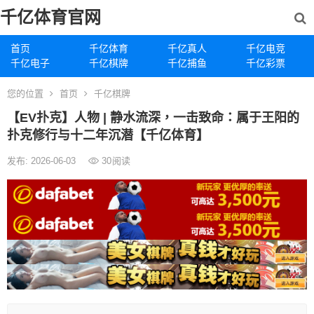
千亿体育官网
首页
千亿体育
千亿真人
千亿电竞
千亿电子
千亿棋牌
千亿捕鱼
千亿彩票
您的位置
首页
千亿棋牌
【EV扑克】人物 | 静水流深，一击致命：属于王阳的
扑克修行与十二年沉潜【千亿体育】
发布: 2026-06-03
30
阅读