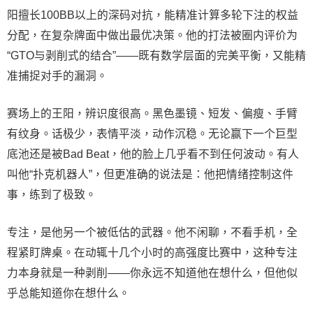
阳擅长100BB以上的深码对抗，能精准计算多轮下注的权益
分配，在复杂牌面中做出最优决策。他的打法被圈内评价为
“GTO与剥削式的结合”——既有数学层面的完美平衡，又能精
准捕捉对手的漏洞。
赛场上的王阳，辨识度很高。黑色墨镜、短发、偏瘦、手臂
有纹身。话极少，表情平淡，动作沉稳。无论赢下一个巨型
底池还是被Bad Beat，他的脸上几乎看不到任何波动。有人
叫他“扑克机器人”，但更准确的说法是：他把情绪控制这件
事，练到了极致。
专注，是他另一个被低估的武器。他不闲聊，不看手机，全
程紧盯牌桌。在动辄十几个小时的高强度比赛中，这种专注
力本身就是一种剥削——你永远不知道他在想什么，但他似
乎总能知道你在想什么。