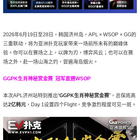
2026年6月19日至28日，韩国济州岛，APL × WSOP × GG的
三重联动，将为亚洲扑克玩家带来一场前所未有的巅峰体
验。
你可以在赛场之上，以牌为刃，博弈风云；也可以在赛
场之外，赴一场山海之约，尝遍海岛烟火。
GGPK生肖神秘赏金赛
冠军直通WSOP
本次APL济州站特别推出“
GGPK
生肖神秘赏金赛
”，总保底高
达
2
亿韩元
，Day 1设置四个Flight，竞争激烈程度可见一斑。