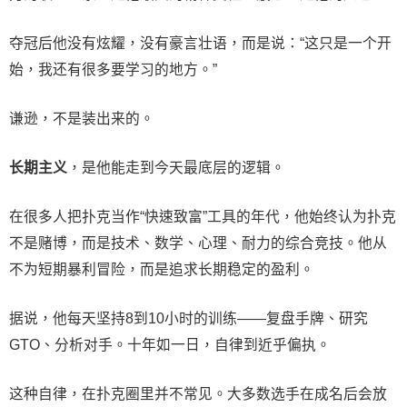
夺冠后他没有炫耀，没有豪言壮语，而是说：“这只是一个开
始，我还有很多要学习的地方。”
谦逊，不是装出来的。
长期主义
，是他能走到今天最底层的逻辑。
在很多人把扑克当作“快速致富”工具的年代，他始终认为扑克
不是赌博，而是技术、数学、心理、耐力的综合竞技。他从
不为短期暴利冒险，而是追求长期稳定的盈利。
据说，他每天坚持8到10小时的训练——复盘手牌、研究
GTO、分析对手。十年如一日，自律到近乎偏执。
这种自律，在扑克圈里并不常见。大多数选手在成名后会放