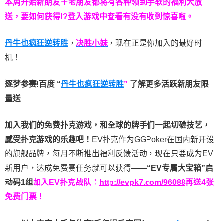
本周开始新朋友＋老朋友都将有各种领到手软的福利大放
送，要如何获得!?登入游戏中查看有没有收到惊喜啦。
丹牛也疯狂逆转胜
，
决胜小妹
，现在正是你加入的最好时
机！
逐梦参赛!百度 “
丹牛也疯狂逆转胜
”
了解更多
活跃新朋友限
量送
加入我们的免费扑克游戏，和全球的牌手们一起切磋技艺，
感受扑克游戏的乐趣吧！
EV扑克作为GGPoker在国内新开设
的旗舰品牌，每月不断推出福利反馈活动，现在只要成为EV
新用户，达成免费赛任务就可以获得——
“EV专属大宝箱”启
动码1组
加入EV扑克战队：
http://evpk7.com/96088
再送4张
免费门票！