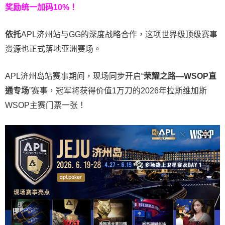
奖励统一加码
10%
！
依托
APL济州站与GG的深度战略合作，这项世界级顶级赛事
资源也正式落地亚洲赛场。
APL济州岛站赛事期间，现场同步开启“
荣耀之路
—WSOP
直
通专场
”赛事，冠军将获得价值1万刀的2026年拉斯维加斯
WSOP主赛门票一张！