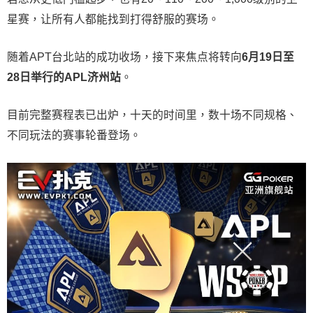
星赛，让所有人都能找到打得舒服的赛场。
随着APT台北站的成功收场，接下来焦点将转向
6
月
19
日至
28
日举行的
APL
济州站
。
目前完整赛程表已出炉，十天的时间里，数十场不同规格、
不同玩法的赛事轮番登场。