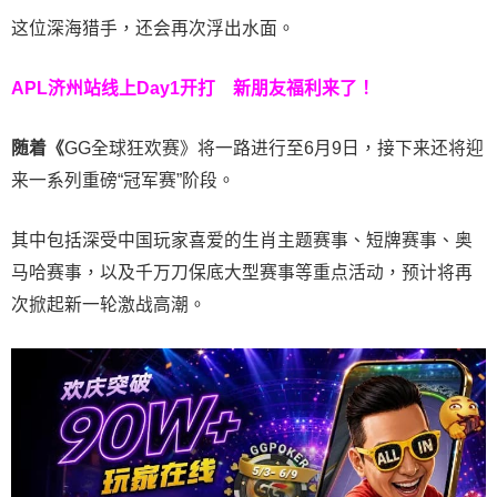
这位深海猎手，还会再次浮出水面。
APL济州站线上Day1开打
新朋友福利来了！
随着《
GG全球狂欢赛》将一路进行至6月9日，接下来还将迎
来一系列重磅“冠军赛”阶段。
其中包括深受中国玩家喜爱的生肖主题赛事、短牌赛事、奥
马哈赛事，以及千万刀保底大型赛事等重点活动，预计将再
次掀起新一轮激战高潮。