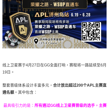
线上卫星赛于4月27日在GG全面打响，赛程将一路延续至6月
19日。
整套晋级体系设计丰富多元，
合计放出
超过200个
APL主赛直
通名额
。其中包含：
最具吸引力的是：
所有通过
GG
线上卫星赛晋级的选手，主赛