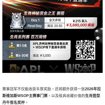
赛事冠军不仅能收获丰厚奖励，还将额外获得一张
2026
年拉
斯维加斯
WSOP
主赛事门票
，以及极具收藏价值的
生肖造型
丹牛签名奖杯
。