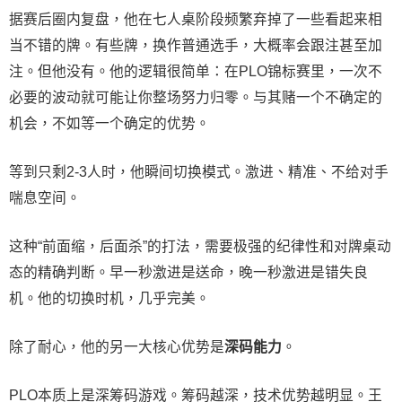
据赛后圈内复盘，他在七人桌阶段频繁弃掉了一些看起来相
当不错的牌。有些牌，换作普通选手，大概率会跟注甚至加
注。但他没有。他的逻辑很简单：在PLO锦标赛里，一次不
必要的波动就可能让你整场努力归零。与其赌一个不确定的
机会，不如等一个确定的优势。
等到只剩2-3人时，他瞬间切换模式。激进、精准、不给对手
喘息空间。
这种“前面缩，后面杀”的打法，需要极强的纪律性和对牌桌动
态的精确判断。早一秒激进是送命，晚一秒激进是错失良
机。他的切换时机，几乎完美。
除了耐心，他的另一大核心优势是
深码能力
。
PLO本质上是深筹码游戏。筹码越深，技术优势越明显。王