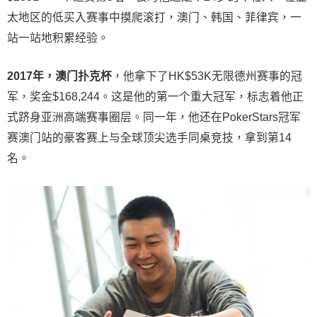
太地区的低买入赛事中摸爬滚打，澳门、韩国、菲律宾，一
站一站地积累经验。
2017年，澳门扑克杯
，他拿下了HK$53K无限德州赛事的冠
军，奖金$168,244。这是他的第一个重大冠军，标志着他正
式跻身亚洲高端赛事圈层。同一年，他还在PokerStars冠军
赛澳门站的豪客赛上与全球顶尖选手同桌竞技，拿到第14
名。