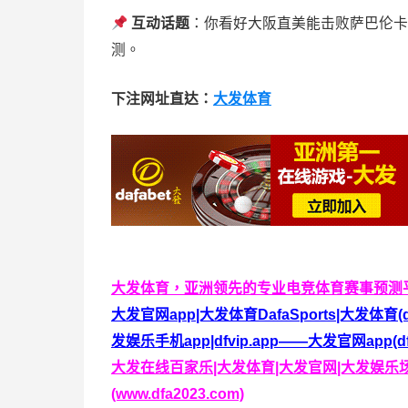
互动话题
：你看好大阪直美能击败萨巴伦卡
测。
下注网址直达：
大发体育
大发体育，亚洲领先的专业电竞体育赛事预测
大发官网app|大发体育DafaSports|大发体育
发娱乐手机app|dfvip.app——大发官网app(dfv
大发在线百家乐|大发体育|大发官网|大发娱乐场
(www.dfa2023.com)