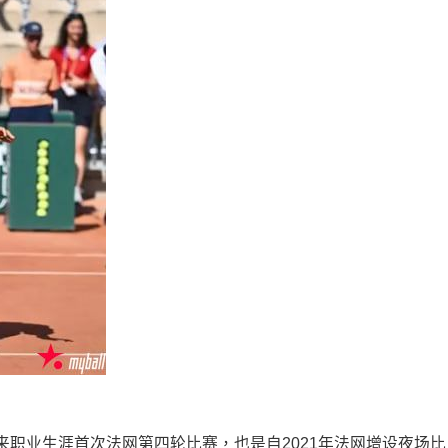
职业生涯首次法网第四轮比赛，也是自2021年法网增设夜场比