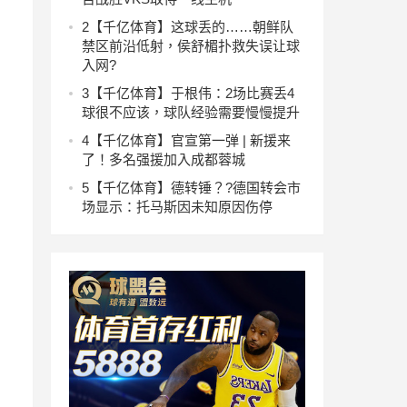
2
【千亿体育】这球丢的……朝鲜队
禁区前沿低射，侯舒楣扑救失误让球
入网?
3
【千亿体育】于根伟：2场比赛丢4
球很不应该，球队经验需要慢慢提升
4
【千亿体育】官宣第一弹 | 新援来
了！多名强援加入成都蓉城
5
【千亿体育】德转锤？?德国转会市
场显示：托马斯因未知原因伤停