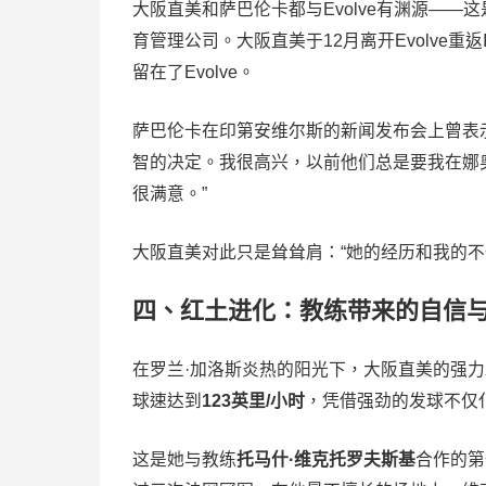
大阪直美和萨巴伦卡都与Evolve有渊源——
育管理公司。大阪直美于12月离开Evolve重返I
留在了Evolve。
萨巴伦卡在印第安维尔斯的新闻发布会上曾表示：
智的决定。我很高兴，以前他们总是要我在娜
很满意。”
大阪直美对此只是耸耸肩：“她的经历和我的不
四、红土进化：教练带来的自信与
在罗兰·加洛斯炎热的阳光下，大阪直美的强
球速达到
123英里/小时
，凭借强劲的发球不仅
这是她与教练
托马什·维克托罗夫斯基
合作的第