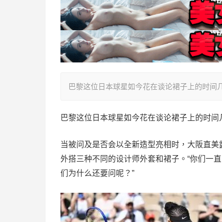
巴黎这位日本球星如今花在谈论裙子上的时间
巴黎这位日本球星如今花在谈论裙子上的时间
当被问及是否会以全新造型亮相时，大阪直美
外搭三种不同的设计师外套和裙子。“你们一直
们为什么还要问呢？”