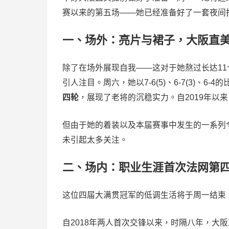
赛以来的第五场——她已经准备好了一套夜间
一、场外：亮片与裙子，大阪直美
除了在场外展现自我——这对于她熬过长达1
引人注目。周六，她以7-6(5)、6-7(3)、6
四轮
，展现了老将的沉稳实力。自2019年以
但由于她的着装以及本届赛事中发生的一系列
未引起太多关注。
二、场内：职业生涯首次法网第
这位四届大满贯冠军的低调生活将于周一结束
自2018年两人首次交锋以来，时隔八年，大