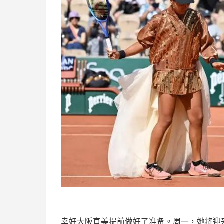
幸好大阪直美提前做好了准备。周一，她将迎来