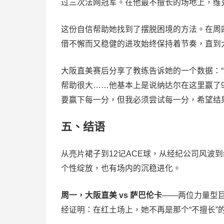
过三次法网冠军。在他最不擅长的场地上，维
这份自信帮助她找到了摆脱困境的方法。在周
借不懈而又稳健的进攻始终保持着节奏，直到
大阪直美赛后分享了教练告诉她的一个数据：
帮助很大……他基本上是说纳达尔在这里赢了9
要赢下每一分，但我必须尝试每一分，希望结
五、结语
从亮片裙子到12记ACE球，从经纪公司风波到
个性绽放，也有场内的沉稳进化。
周一，大阪直美 vs 萨巴伦卡
——两位力量型
经证明：在红土场上，她不再是那个“不擅长”