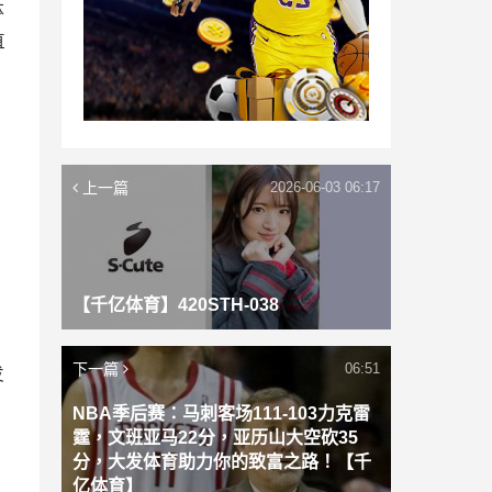
体
直
上一篇
2026-06-03 06:17
【千亿体育】420STH-038
下一篇
06:51
发
NBA季后赛：马刺客场111-103力克雷
霆，文班亚马22分，亚历山大空砍35
分，大发体育助力你的致富之路！【千
亿体育】