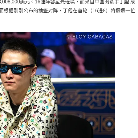
008,000美元。16强阵容星光璀璨，而来自中国的选手
丁彪
成
而根据刚刚公布的抽签对阵，丁彪在首轮（16进8）将遭遇一位