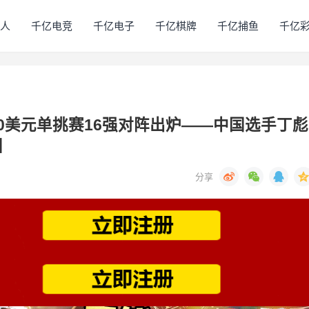
人
千亿电竞
千亿电子
千亿棋牌
千亿捕鱼
千亿
5,000美元单挑赛16强对阵出炉——中国选手丁彪
育】