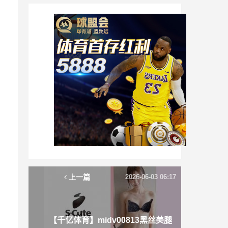
上一篇
2026-06-03 06:17
【千亿体育】midv00813黑丝美腿