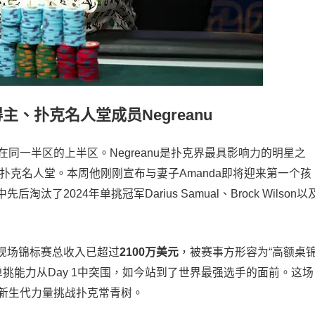
、扑克名人堂成员Negreanu
同一半区的上半区。Negreanu是扑克界最具影响力的明星之
选扑克名人堂。本周他刚刚宣布与妻子Amanda即将迎来第一个孩
2024年单挑冠军Darius Samual、Brock Wilson以
现场锦标赛总收入已超过
2100万美元
，被赛事方形容为“高额桌
单挑能力从Day 1中突围，如今站到了世界最强选手的面前。这场
国新生代力量挑战扑克常青树。