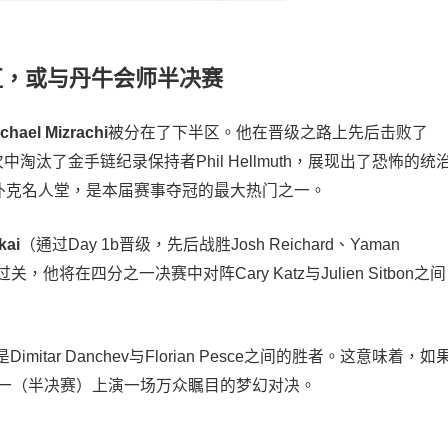
半区，或与丹牛会师半决赛
chael Mizrachi
被分在了下半区。他在晋级之路上先后击败了
进16轮次中淘汰了金手链纪录保持者Phil Hellmuth，展现出了恐怖的统
入选扑克名人堂，是本届赛事夺冠的最大热门之一。
kai
（通过Day 1b晋级，先后战胜Josh Reichard、Yaman
i顺利过关，他将在四分之一决赛中对阵Cary Katz与Julien Sitbon之间
ar Danchev与Florian Pesce之间的胜者。这意味着，如
在周一（半决赛）上演一场万众瞩目的梦幻对决。