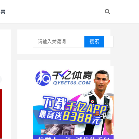
彩票
搜索