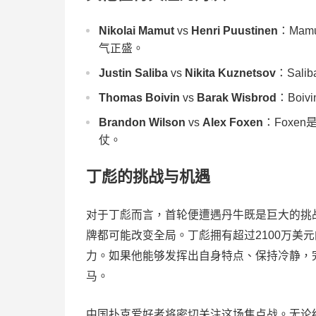
Nikolai Mamut
vs
Henri Puustinen
：Mam
气正盛。
Justin Saliba
vs
Nikita Kuznetsov
：Sal
Thomas Boivin
vs
Barak Wisbrod
：Boi
Brandon Wilson
vs
Alex Foxen
：Foxe
仗。
丁彪的挑战与机遇
对于丁彪而言，首轮便遭遇丹牛既是巨大的挑
牌都可能改变全局。丁彪拥有超过2100万美
力。如果他能够发挥出自身特点、保持冷静，
马。
中国扑克爱好者将密切关注这场焦点战。无论结