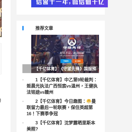
推荐文章
【千亿体育】《守望先锋》国服预
约突破100万！下周公测开启，参加获
1
【千亿体育】中乙第9轮裁判：
姬晨光执法广西恒宸vs温州，王健执
得奖励
法铭途vs赣州
蹄
2
【千亿体育】今日趣图：
曼
联留力最后一轮联赛，保住英超第
16！下赛季争冠
3
【千亿体育】沈梦露晒里斯本
美照?