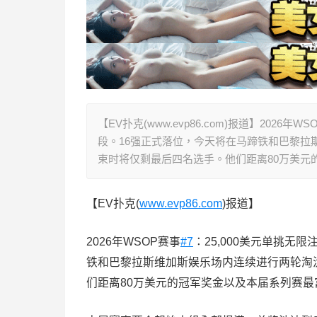
【EV扑克(www.evp86.com)报道】202
段。16强正式落位，今天将在马蹄铁和巴黎拉斯
束时将仅剩最后四名选手。他们距离80万美元
【EV扑克(
www.evp86.com
)报道】
2026年WSOP赛事
#7
：25,000美元单挑无
铁和巴黎拉斯维加斯娱乐场内连续进行两轮淘汰
们距离80万美元的冠军奖金以及本届系列赛