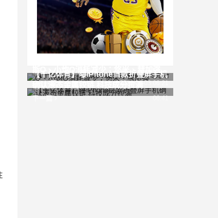
【千亿体育】26.12英雄加强明细：贾克
斯Q、小炮Q消耗减少；悠米、彗加强
【千亿体育】曝iPhone首款折叠屏手机
上一篇
2026-06-03 06:21
确认液态金属铰链 科技成分拉满
下一篇
06:41
注