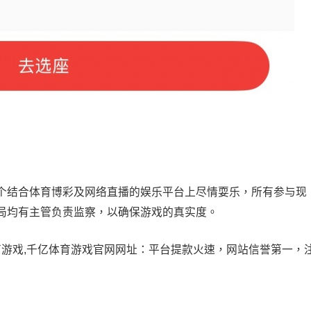
个结合体育博彩及网络直播的娱乐平台上尽情耍乐，所有参与现
局均有主管负责监察，以确保游戏的真实度。
育游戏,千亿体育游戏官网网址：平台提款火速，网站信誉第一，