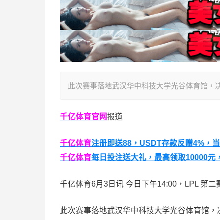
此次赛事落地武汉华中科技大学光谷体育馆，决赛
千亿体育官网
报道
千亿体育
注册即送88，
USDT存款反赠4%，当
千亿体育
每日投注送大礼，最高领取10000元
千亿体育6月3日讯 今日下午14:00，LPL
此次赛事落地武汉华中科技大学光谷体育馆，决赛