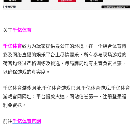
关于
千亿体育
千亿体育
致力为玩家提供最公正的环境，在一个结合体育博
彩及网络直播的娱乐平台上尽情耍乐，所有参与现场游戏的
荷官均经过严格训练及挑选，每局牌局均有主管负责监察，
以确保游戏的真实度。
千亿体育游戏网址,千亿体育游戏官网,千亿体育游戏,千亿体育
游戏官网网址：平台提款火速，网站信誉第一，注册登录福
利免费送。
前往
千亿体育
官网