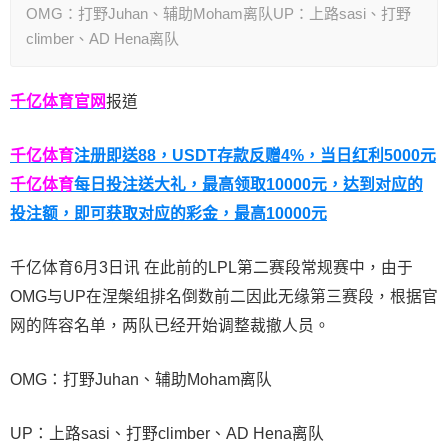
OMG：打野Juhan、辅助Moham离队UP：上路sasi、打野
climber、AD Hena离队
千亿体育官网
报道
千亿体育
注册即送88，
USDT存款反赠4%，当日红利5000元
千亿体育
每日投注送大礼，最高领取10000元，达到对应的
投注额，即可获取对应的彩金，最高10000元
千亿体育6月3日讯 在此前的LPL第二赛段常规赛中，由于
OMG与UP在涅槃组排名倒数前二因此无缘第三赛段，根据官
网的阵容名单，两队已经开始调整裁撤人员。
OMG：打野Juhan、辅助Moham离队
UP：上路sasi、打野climber、AD Hena离队