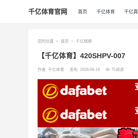
千亿体育官网
首页
千亿体育
千亿真
您的位置
首页
千亿棋牌
【千亿体育】420SHPV-007
作者:
千亿体育
发布: 2026-06-14
75
阅读