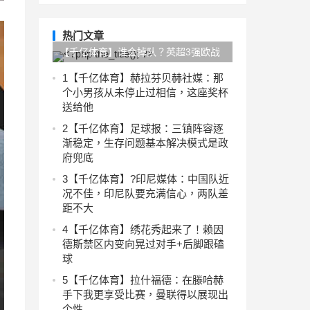
热门文章
【千亿体育】谁会掉队？英超3强欧战
后战绩：枪手&利物浦不败，曼城胜率
1
【千亿体育】赫拉芬贝赫社媒：那
个小男孩从未停止过相信，这座奖杯
仅1/3
送给他
2
【千亿体育】足球报：三镇阵容逐
渐稳定，生存问题基本解决模式是政
府兜底
3
【千亿体育】?印尼媒体：中国队近
况不佳，印尼队要充满信心，两队差
距不大
4
【千亿体育】绣花秀起来了！赖因
德斯禁区内变向晃过对手+后脚跟磕
球
5
【千亿体育】拉什福德：在滕哈赫
手下我更享受比赛，曼联得以展现出
个性