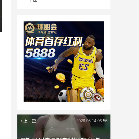
上一篇
2026-06-14 06:56