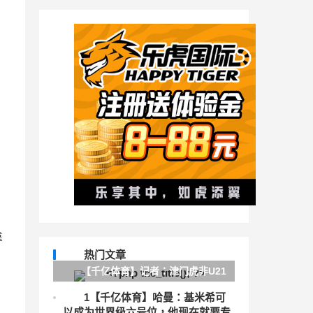
靠
热门文章
【千亿体育】记者：津门虎非U21
球员注册极可能是队中20名国内球员
1
【千亿体育】哈曼：基米希可
以成为世界级六号位，他现在就要专