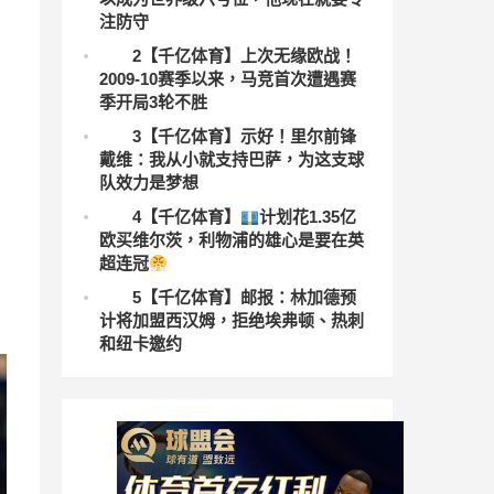
+5名外援
注防守
2
【千亿体育】上次无缘欧战！
2009-10赛季以来，马竞首次遭遇赛
季开局3轮不胜
头
3
【千亿体育】示好！里尔前锋
戴维：我从小就支持巴萨，为这支球
队效力是梦想
4
【千亿体育】
计划花1.35亿
欧买维尔茨，利物浦的雄心是要在英
超连冠
5
【千亿体育】邮报：林加德预
计将加盟西汉姆，拒绝埃弗顿、热刺
和纽卡邀约