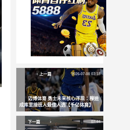
上一篇
2026-07-08 07:18
迈博体育 勇士未来核心浮现：穆迪
成库里接班人最佳人选【千亿体育】
下一篇
07:44