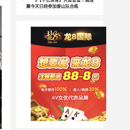
5
【千亿体育】只差官宣？高准
翼今天已经参加泰山队合练