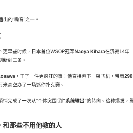
出的“噪音”之一。
发
。更早些时候，日本首位WSOP冠军
Naoya Kihara
在沉寂14年
刷新到三条。
kosawa
，干了一件更疯狂的事：他直接包下一架飞机，带着
290
万米高空办了一场迷你扑克赛。
悄完成了一次从“个体突围”到
“系统输出”
的转向。这种爆发，
克的人，和那些不用他教的人