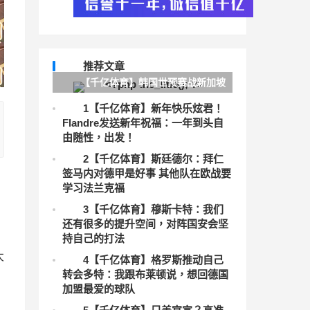
推荐文章
【千亿体育】韩国世预赛战新加坡
&国足名单：孙兴慜7号，李在城10号
1
【千亿体育】新年快乐炫君！
Flandre发送新年祝福：一年到头自
李刚仁18号
由随性，出发！
2
【千亿体育】斯廷德尔：拜仁
签马内对德甲是好事 其他队在欧战要
学习法兰克福
3
【千亿体育】穆斯卡特：我们
还有很多的提升空间，对阵国安会坚
持自己的打法
太
4
【千亿体育】格罗斯推动自己
转会多特：我跟布莱顿说，想回德国
加盟最爱的球队