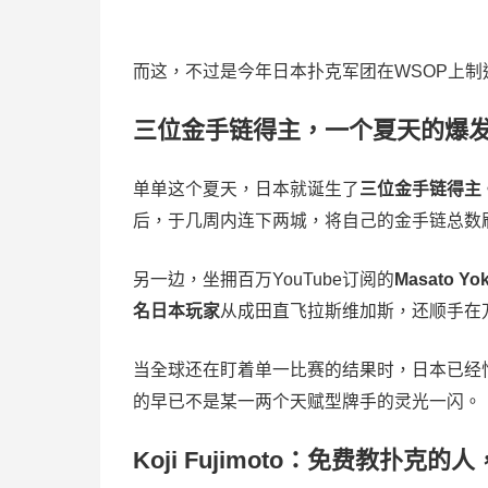
而这，不过是今年日本扑克军团在WSOP上制造
三位金手链得主，一个夏天的爆
单单这个夏天，日本就诞生了
三位金手链得主
后，于几周内连下两城，将自己的金手链总数
另一边，坐拥百万YouTube订阅的
Masato Yo
名日本玩家
从成田直飞拉斯维加斯，还顺手在
当全球还在盯着单一比赛的结果时，日本已经悄
的早已不是某一两个天赋型牌手的灵光一闪。
Koji Fujimoto：免费教扑