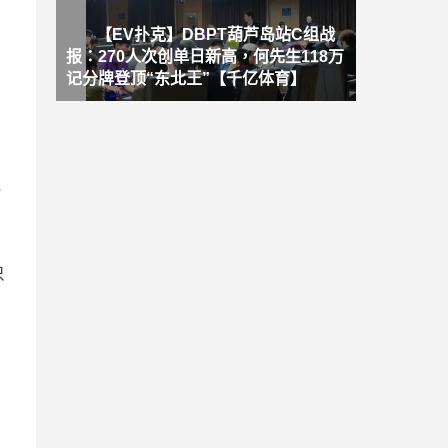
【EV扑克】DBPT葫芦岛站C组战
报：270人次创单日新高，何先生118万
记分牌登顶“东北王”【千亿体育】
。
只