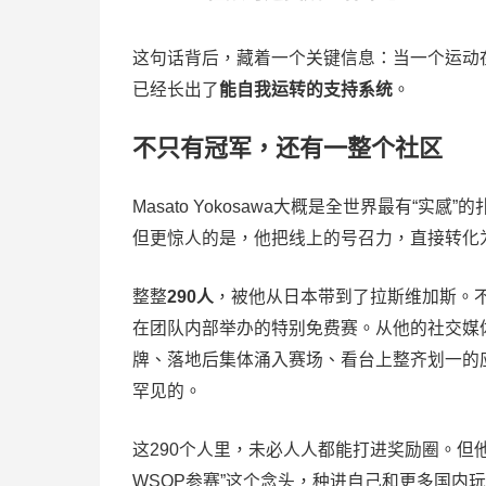
这句话背后，藏着一个关键信息：当一个运动
已经长出了
能自我运转的支持系统
。
不只有冠军，还有一整个社区
Masato Yokosawa大概是全世界最有“实
但更惊人的是，他把线上的号召力，直接转化
整整
290人
，被他从日本带到了拉斯维加斯。
在团队内部举办的特别免费赛。从他的社交媒
牌、落地后集体涌入赛场、看台上整齐划一的
罕见的。
这290个人里，未必人人都能打进奖励圈。但
WSOP参赛”这个念头，种进自己和更多国内