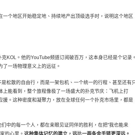
在一个地区开始稳定地、持续地产出顶级选手时，说明这个地区
感”的扑克KOL。他的YouTube频道订阅破百万，这本身已经是个记录
为了一场物理意义上的远征。
不是松散的自由行，而是一架包机、一个统一的行程、甚至还有
体上能看到，整个旅程像极了一场盛大的扑克节庆：飞机上打
应援。这种密度和凝聚力，放在全球任何一个扑克市场里，都是
他们中的每一个人，都在亲眼见证同伴的胜利，在把“我也能来
玩家的心里。
这种集体记忆的建立，远比一两条金手链更深远。