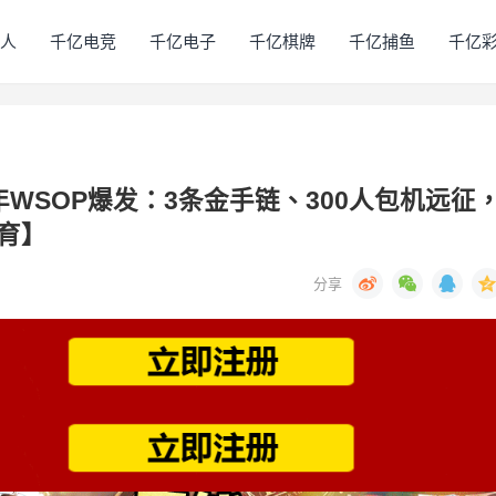
人
千亿电竞
千亿电子
千亿棋牌
千亿捕鱼
千亿
年WSOP爆发：3条金手链、300人包机远征
育】