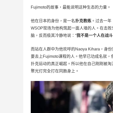
Fujimoto的故事，最能说明这种生态的力量。
他在日本的身份，是一名
扑克教练
。过去一年
WSOP现场为他构筑起一面人墙的人。在击败Sc
脑，反而极其冷静地说：“
我不是一个人在战斗
而站在人群中为他欢呼的Naoya Kihara，
要去上Fujimoto课程的人。他早已功成名
扑克运动的真正崛起。所以他在自己刚刚被淘汰的
聚光灯完全打在同胞身上。