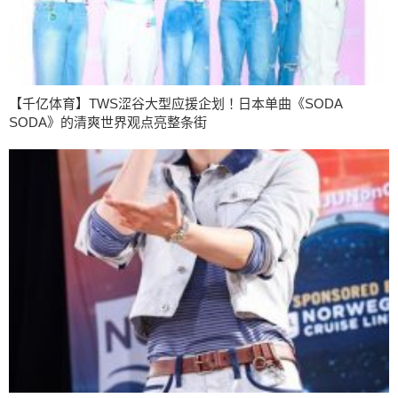
【千亿体育】TWS涩谷大型应援企划！日本单曲《SODA
SODA》的清爽世界观点亮整条街