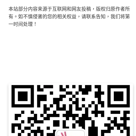
本站部分内容来源于互联网和网友投稿，版权归原作者所
有。如不慎侵害的您的相关权益，请联系告知，我们将第
一时间处理！