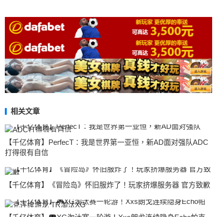
相关文章
【千亿体育】PerfecT：我是世界第一亚恒，新AD面对强队ADC
打得很有自信
【千亿体育】《冒险岛》怀旧服炸了！玩家挤爆服务器 官方致歉