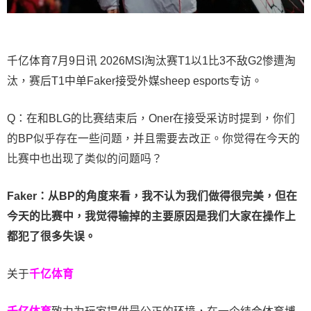
千亿体育7月9日讯 2026MSI淘汰赛T1以1比3不敌G2惨遭淘
汰，赛后T1中单Faker接受外媒sheep esports专访。
Q：在和BLG的比赛结束后，Oner在接受采访时提到，你们
的BP似乎存在一些问题，并且需要去改正。你觉得在今天的
比赛中也出现了类似的问题吗？
Faker：从BP的角度来看，我不认为我们做得很完美，但在
今天的比赛中，我觉得输掉的主要原因是我们大家在操作上
都犯了很多失误。
关于
千亿体育