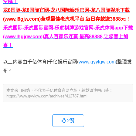
空降！
龙8国际-龙8国际官网-龙八国际娱乐官网-龙八国际娱乐下载
(www.l8gjw.com)全球最佳老虎机平台,每日存款送3888元！
乐虎国际-乐虎国际官网-乐虎棋牌游戏官网-乐虎体育app下载
(www.lhgjgw.com)真人百家乐连赢,最高88888,让您喜上加
喜！
以上内容由千亿体育|千亿娱乐官网(
www.qyylgw.com
)整理发
布。
本文来自网络，不代表千亿体育官网立场，转载请注明出处：
https://www.qyylgw.com/archives/412787.html
2
赞