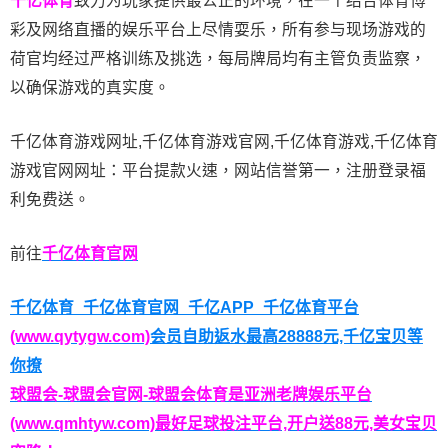
千亿体育
致力为玩家提供最公正的环境，在一个结合体育博
彩及网络直播的娱乐平台上尽情耍乐，所有参与现场游戏的
荷官均经过严格训练及挑选，每局牌局均有主管负责监察，
以确保游戏的真实度。
千亿体育游戏网址,千亿体育游戏官网,千亿体育游戏,千亿体育
游戏官网网址：平台提款火速，网站信誉第一，注册登录福
利免费送。
前往
千亿体育
官网
千亿体育_千亿体育官网_千亿APP_千亿体育平台
(www.qytygw.com)
会员自助返水最高28888元,千亿宝贝等
你撩
球盟会-球盟会官网-球盟会体育是亚洲老牌娱乐平台
(www.qmhtyw.com)最好足球投注平台,开户送88元,美女宝贝