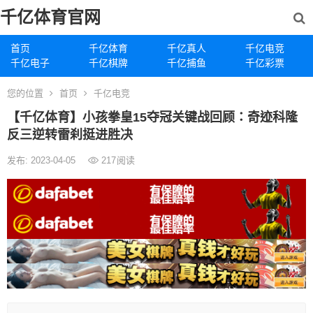
千亿体育官网
首页
千亿体育
千亿真人
千亿电竞
千亿电子
千亿棋牌
千亿捕鱼
千亿彩票
您的位置
首页
千亿电竞
【千亿体育】小孩拳皇15夺冠关键战回顾：奇迹科隆
反三逆转雷刹挺进胜决
发布: 2023-04-05
217
阅读