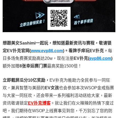
想跟美女Sashimi一起玩，
想知道最新资讯与赛程，
敬请锁
定EV扑克官网(
www.evp86.com
)。
看牌手痒玩EV扑克，
每
日多场免费赛奖励高达20w，现在注册
EV扑克(
evp86.com
)
额外加赠
8张幸运赛门票
最高奖励1500倍！
立即截屏瓜分10亿奖励，
EV扑克为能助力全民参与一同狂
欢，兼具智慧与美丽的
EV女孩
也会参加本次WSOP金戒指赛
与大家一同狂欢，还会带来一系列福利活动送给大家，最新
资讯敬请锁定
EV扑克博客
。
就让我们在火辣辣的热情下度过
吧，我们期待在WSOP上线赛事见到您，千万别忘了您的防