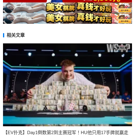
相关文章
【EV扑克】Day1倒数第2到主赛冠军！HU他只用17手牌就赢走