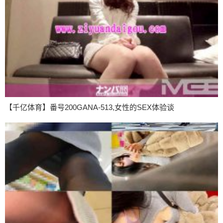
【千亿体育】番号200GANA-513,女性的SEX体验谈