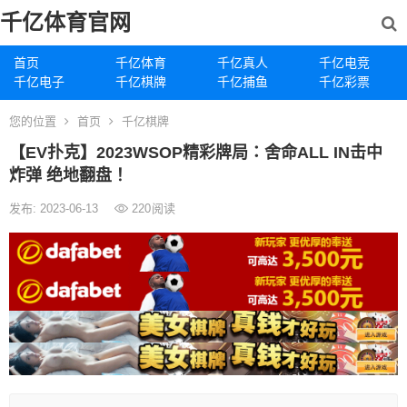
千亿体育官网
首页
千亿体育
千亿真人
千亿电竞
千亿电子
千亿棋牌
千亿捕鱼
千亿彩票
您的位置
首页
千亿棋牌
【EV扑克】2023WSOP精彩牌局：舍命ALL IN击中
炸弹 绝地翻盘！
发布: 2023-06-13
220
阅读