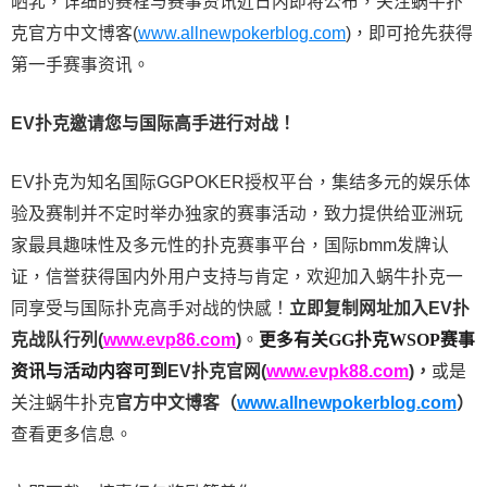
晒乳，详细的赛程与赛事资讯近日内即将公布，关注蜗牛扑
克官方中文博客(
www.allnewpokerblog.com
)，即可抢先获得
第一手赛事资讯。
EV扑克邀请您与国际高手进行对战！
EV扑克为知名国际GGPOKER授权平台，集结多元的娱乐体
验及赛制并不定时举办独家的赛事活动，致力提供给亚洲玩
家最具趣味性及多元性的扑克赛事平台，国际bmm发牌认
证，信誉获得国内外用户支持与肯定，欢迎加入蜗牛扑克一
同享受与国际扑克高手对战的快感！
立即复制网址加入EV扑
克战队行列(
www.evp86.com
)
。
更多有关GG扑克WSOP
赛事
资讯与活动内容可到
EV扑克官网(
www.evpk88.com
)
，
或是
关注蜗牛扑克
官方中文博客（
www.allnewpokerblog.com
）
查看更多信息。