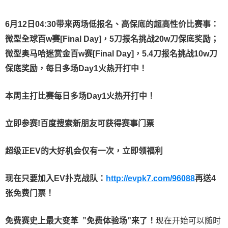
6月12日04:30带来两场低报名、高保底的超高性价比赛事：
微型全球百w赛
[Final Day]，5刀报名挑战
20w刀
保底奖励；
微型奥马哈迷赏金百w赛
[Final Day]，5.4刀报名挑战
10w刀
保底奖励，每日多场Day1火热开打中！
本周主打比赛每日多场Day1火热开打中！
立即参赛!百度搜索
新朋友可获得赛事门票
超级正EV的大好机会仅有一次，立即领福利
现在只要加入EV扑克战队：
http://evpk7.com/96088
再送4
张免费门票！
免费赛史上最大变革
”免费体验场”来了！
现在开始可以随时