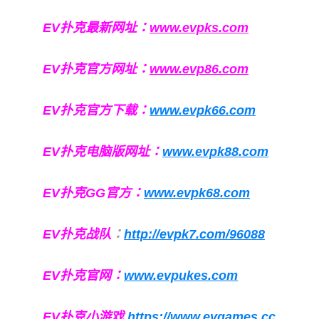
EV扑克最新网址：
www.evpks.com
EV扑克官方网址：
www.evp86.com
EV扑克官方下载：
www.evpk66.com
EV扑克电脑版网址：
www.evpk88.com
EV扑克GG官方：
www.evpk68.com
EV扑克战队
：
http://evpk7.com/96088
EV扑克官网：
www.evpukes.com
EV扑克小游戏
https://www.evgames.cc