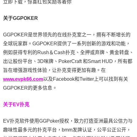
立即下载，惊喜红包奖励等着你
关于GGPOKER
GGPOKER是世界领先的在线扑克室之一，拥有不断增长的
全球玩家群。GGPOKER提供了一系列创新的游戏和功能，
例如获得专利的Rush＆Cash扑克、全押或弃牌、黄金转盘、
出让股份平台、3D咪牌、PokerCraft 和Smart HUD，所有都
旨在增强游戏性体验，让扑克变得更加有趣。在
www.evpk66.com
以及Facebook和Twitter上可以找到有关
GGPOKER的更多信息。
关于EV扑克
EV扑克软件使用GGPoker授权，致力打造亚洲最具公信力与
趣味性最多元的扑克平台，bmm发牌认证，公平公正公开，