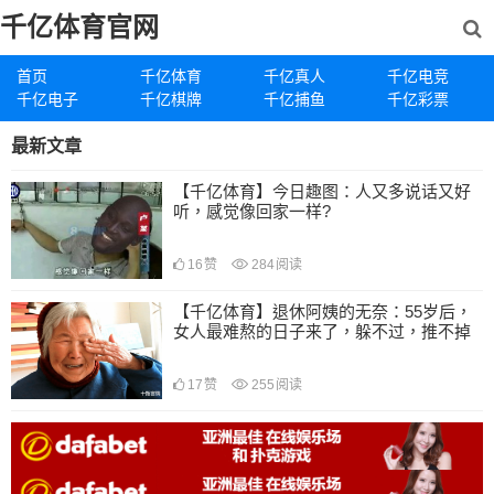
千亿体育官网
首页
千亿体育
千亿真人
千亿电竞
千亿电子
千亿棋牌
千亿捕鱼
千亿彩票
最新文章
【千亿体育】今日趣图：人又多说话又好
听，感觉像回家一样?
16
赞
284
阅读
【千亿体育】退休阿姨的无奈：55岁后，
女人最难熬的日子来了，躲不过，推不掉
17
赞
255
阅读