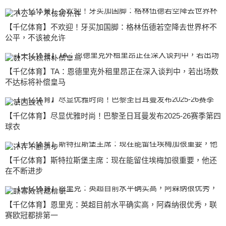
【千亿体育】不欢迎！牙买加国脚：格林伍德若空降去世界杯不
公平，不该被允许
【千亿体育】TA：恩德里克外租里昂正在深入谈判中，若出场数
不达标将补偿皇马
【千亿体育】尽显优雅时尚！巴黎圣日耳曼发布2025-26赛季第四
球衣
【千亿体育】斯特拉斯堡主席：现在能留住埃梅加很重要，他还
在不断进步
【千亿体育】恩里克：英超目前水平确实高，阿森纳很优秀，联
赛欧冠都排第一