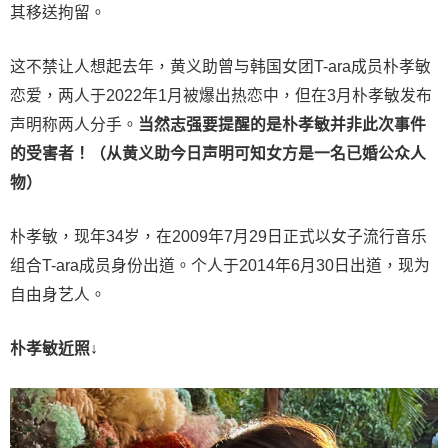
其移送拘留。
这不禁让人想起去年，黄义助曾与韩国女团T-ara成员朴孝敏
恋爱，两人于2022年1月被爆出热恋中，但在3月朴孝敏发布
声明称两人分手。
当然志强要提醒的是朴孝敏并非此次事件
的受害者！
（
从黄义助今日声明可知女方是一名已婚公众人
物
）
朴孝敏，现年34岁，在2009年7月29日正式以女子流行音乐
组合T-ara成员身份出道。
个人于2014年6月30日出道，现为
自由身艺人。
朴孝敏近照↓