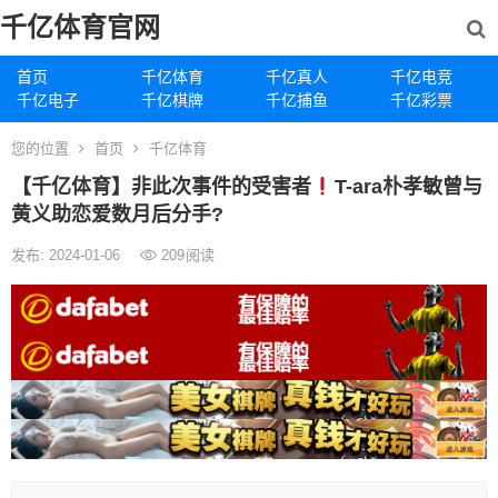
千亿体育官网
首页
千亿体育
千亿真人
千亿电竞
千亿电子
千亿棋牌
千亿捕鱼
千亿彩票
您的位置
首页
千亿体育
【千亿体育】非此次事件的受害者
T-ara朴孝敏曾与
黄义助恋爱数月后分手?
发布: 2024-01-06
209
阅读