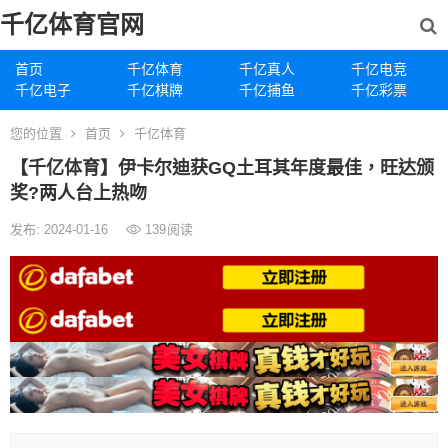
千亿体育官网
首页
千亿体育
千亿真人
千亿电竞
千亿电子
千亿棋牌
千亿捕鱼
千亿彩票
您的位置
首页
千亿体育
【千亿体育】伊卡尔迪获GQ土耳其年度最佳，旺达颁
奖?两人台上热吻
发布: 2024-01-16
139
阅读