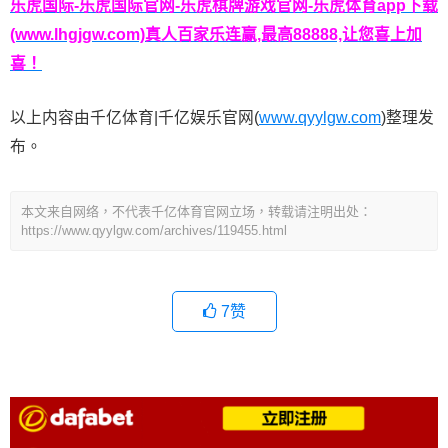
乐虎国际-乐虎国际官网-乐虎棋牌游戏官网-乐虎体育app下载
(www.lhgjgw.com)真人百家乐连赢,最高88888,让您喜上加
喜！
以上内容由千亿体育|千亿娱乐官网(
www.qyylgw.com
)整理发
布。
本文来自网络，不代表千亿体育官网立场，转载请注明出处：
https://www.qyylgw.com/archives/119455.html
7
赞