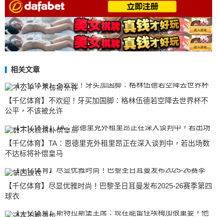
相关文章
【千亿体育】不欢迎！牙买加国脚：格林伍德若空降去世界杯不
公平，不该被允许
【千亿体育】TA：恩德里克外租里昂正在深入谈判中，若出场数
不达标将补偿皇马
【千亿体育】尽显优雅时尚！巴黎圣日耳曼发布2025-26赛季第四
球衣