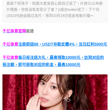
真是个好孩子，知道大家会担心就自己说了。片商S1公布新
片情报，你有没有发现少了谁？()是在twitter说了，下个月
(2023/9)她会跳过发片，等到10月24日就会有新片囉〜
千亿体育官网
报道
千亿体育
注册即送88，
USDT存款反赠4%，当日红利5000元
千亿体育
每日投注送大礼，最高领取10000元，达到对应的
投注额，即可获取对应的彩金，最高10000元