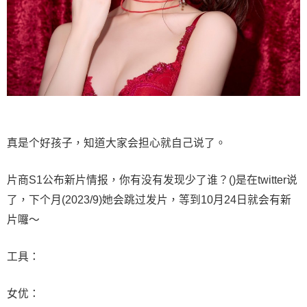
真是个好孩子，知道大家会担心就自己说了。
片商S1公布新片情报，你有没有发现少了谁？()是在twitter说
了，下个月(2023/9)她会跳过发片，等到10月24日就会有新
片囉〜
工具：
女优：