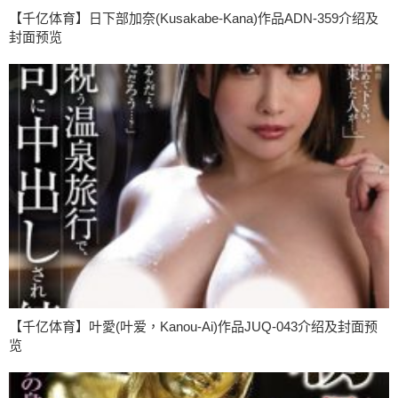
【千亿体育】日下部加奈(Kusakabe-Kana)作品ADN-359介绍及
封面预览
【千亿体育】叶愛(叶爱，Kanou-Ai)作品JUQ-043介绍及封面预
览