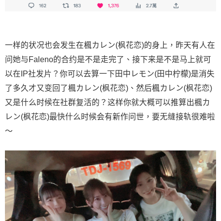
一样的状况也会发生在楓カレン(枫花恋)的身上，昨天有人在
问她与Faleno的合约是不是走完了、接下来是不是马上就可
以在IP社发片？你可以去算一下田中レモン(田中柠檬)是消失
了多久才又变回了楓カレン(枫花恋)、然后楓カレン(枫花恋)
又是什么时候在社群复活的？这样你就大概可以推算出楓カ
レン(枫花恋)最快什么时候会有新作问世，要无缝接轨很难啦
〜