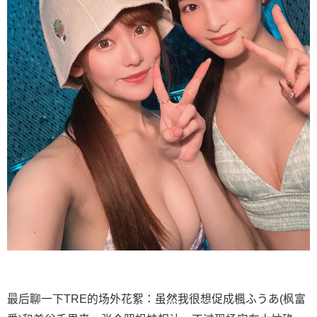
最后聊一下TRE的场外花絮：虽然我很想促成楓ふうあ(枫富