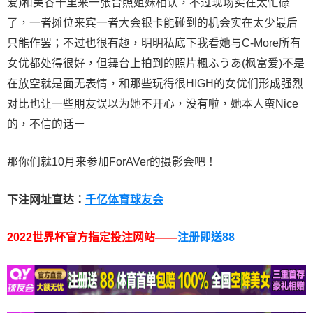
爱)和美谷千里来一张合照姐妹相认，不过现场实在太忙碌
了，一者摊位来宾一者大会银卡能碰到的机会实在太少最后
只能作罢；不过也很有趣，明明私底下我看她与C-More所有
女优都处得很好，但舞台上拍到的照片楓ふうあ(枫富爱)不是
在放空就是面无表情，和那些玩得很HIGH的女优们形成强烈
对比也让一些朋友误以为她不开心，没有啦，她本人蛮Nice
的，不信的话ー
那你们就10月来参加ForAVer的摄影会吧！
下注网址直达：
千亿体育球友会
2022世界杯官方指定投注网站——
注册即送88