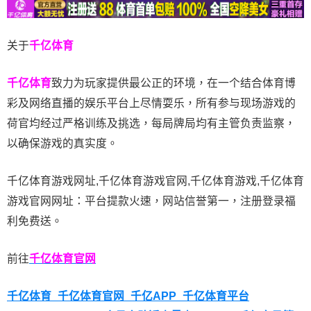
关于
千亿体育
千亿体育
致力为玩家提供最公正的环境，在一个结合体育博
彩及网络直播的娱乐平台上尽情耍乐，所有参与现场游戏的
荷官均经过严格训练及挑选，每局牌局均有主管负责监察，
以确保游戏的真实度。
千亿体育游戏网址,千亿体育游戏官网,千亿体育游戏,千亿体育
游戏官网网址：平台提款火速，网站信誉第一，注册登录福
利免费送。
前往
千亿体育
官网
千亿体育_千亿体育官网_千亿APP_千亿体育平台