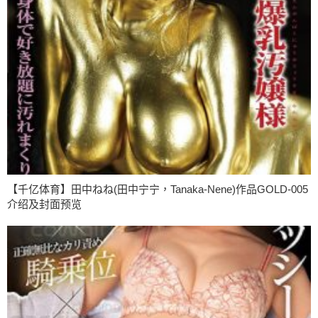
【千亿体育】田中ねね(田中宁宁，Tanaka-Nene)作品GOLD-005
介绍及封面预览