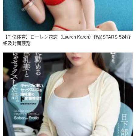
【千亿体育】ローレン花恋（Lauren Karen）作品STARS-524介
绍及封面预览